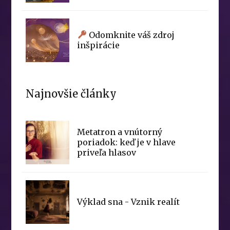
Odomknite váš zdroj
inšpirácie
Najnovšie články
Metatron a vnútorný
poriadok: keď je v hlave
priveľa hlasov
Výklad sna - Vznik realít