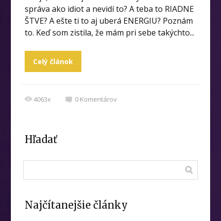
správa ako idiot a nevidí to? A teba to RIADNE
ŠTVE? A ešte ti to aj uberá ENERGIU? Poznám
to. Keď som zistila, že mám pri sebe takýchto...
Celý článok
4063x
0
Komentárov
Hľadať
Najčítanejšie články