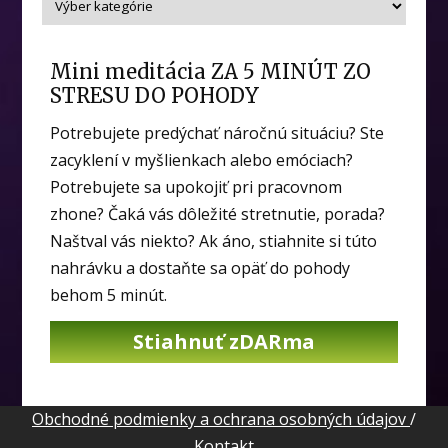
Mini meditácia ZA 5 MINÚT ZO
STRESU DO POHODY
Potrebujete predýchať náročnú situáciu? Ste
zacyklení v myšlienkach alebo emóciach?
Potrebujete sa upokojiť pri pracovnom
zhone? Čaká vás dôležité stretnutie, porada?
Naštval vás niekto? Ak áno, stiahnite si túto
nahrávku a dostaňte sa opäť do pohody
behom 5 minút.
Stiahnuť zDARma
Obchodné podmienky a ochrana osobných údajov
/
Kontakt