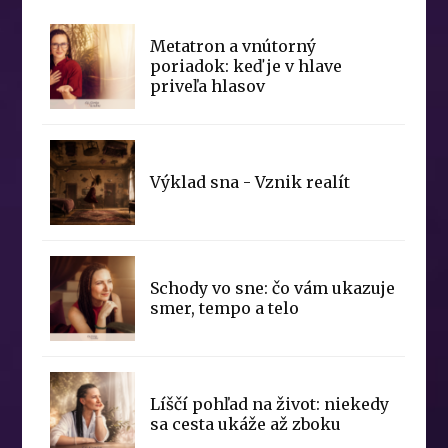
Metatron a vnútorný
poriadok: keď je v hlave
priveľa hlasov
Výklad sna - Vznik realít
Schody vo sne: čo vám ukazuje
smer, tempo a telo
Líščí pohľad na život: niekedy
sa cesta ukáže až zboku