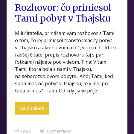
Rozhovor: čo priniesol
Tami pobyt v Thajsku
Milí čitatelia, prinášam vám rozhovor s Tami
o tom, čo jej priniesol transformačný pobyt
v Thajsku a ako ho vníma o 1,5 roku. Tí, ktorí
radšej čítate, prepis rozhovoru (aj s pár
fotkami) nájdete pod videom. Tina: Vítam
Tami, ktorá bola s nami v Thajsku,
na sebarozvojovom pobyte. Ahoj Tami, keď
spomínaš na pobyt v Thajsku, aký mal pre
teba prínos? Tami: Od kdy jsme přijeli...
Celý článok
1962x
0
Komentárov