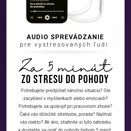
AUDIO SPREVÁDZANIE
pre vystresovaných ľudí:
Zo stresu DO POHODY
Potrebujete predýchať náročnú situáciu? Ste
zacyklení v myšlienkach alebo emóciach?
Potrebujete sa upokojiť pri pracovnom zhone?
Čaká vás dôležité stretnutie, porada? Naštval
vás niekto? Ak áno, stiahnite si túto nahrávku
a dostaňte sa opäť do pohody behom 5 minút.