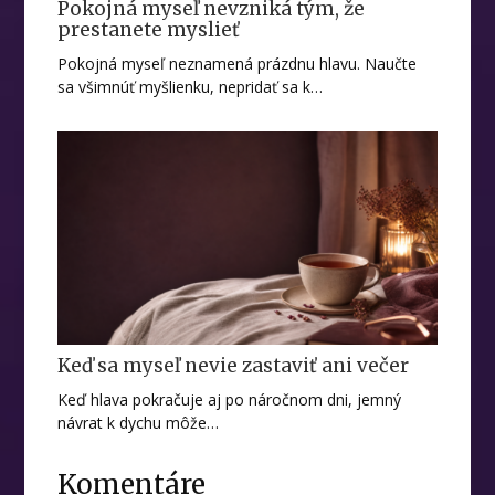
Pokojná myseľ nevzniká tým, že
prestanete myslieť
Pokojná myseľ neznamená prázdnu hlavu. Naučte
sa všimnúť myšlienku, nepridať sa k…
Keď sa myseľ nevie zastaviť ani večer
Keď hlava pokračuje aj po náročnom dni, jemný
návrat k dychu môže…
Komentáre