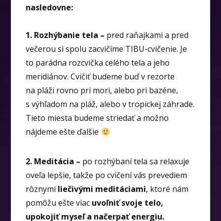
nasledovne:
1. Rozhýbanie tela –
pred raňajkami a pred
večerou si spolu zacvičíme TIBU-cvičenie. Je
to parádna rozcvička celého tela a jeho
meridiánov. Cvičiť budeme buď v rezorte
na pláži rovno pri mori, alebo pri bazéne,
s výhľadom na pláž, alebo v tropickej záhrade.
Tieto miesta budeme striedať a možno
nájdeme ešte ďalšie
2. Meditácia –
po rozhýbaní tela sa relaxuje
oveľa lepšie, takže po cvičení vás prevediem
rôznymi
liečivými meditáciami
, ktoré nám
pomôžu ešte viac
uvoľniť svoje telo,
upokojiť myseľ a načerpať energiu.