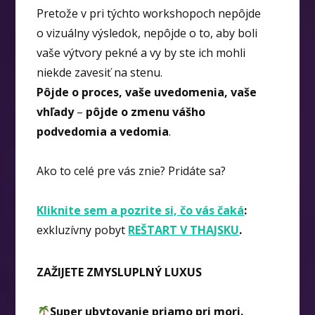
Pretože v pri týchto workshopoch nepôjde
o vizuálny výsledok, nepôjde o to, aby boli
vaše výtvory pekné a vy by ste ich mohli
niekde zavesiť na stenu.
Pôjde o proces, vaše uvedomenia, vaše
vhľady
–
pôjde o zmenu vášho
podvedomia a vedomia
.
Ako to celé pre vás znie? Pridáte sa?
Kliknite sem a pozrite si, čo vás čaká
:
exkluzívny pobyt
REŠTART V THAJSKU
.
ZAŽIJETE ZMYSLUPLNÝ LUXUS
Super ubytovanie priamo pri mori.