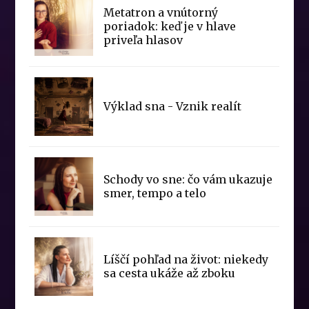
Metatron a vnútorný
poriadok: keď je v hlave
priveľa hlasov
Výklad sna - Vznik realít
Schody vo sne: čo vám ukazuje
smer, tempo a telo
Líščí pohľad na život: niekedy
sa cesta ukáže až zboku