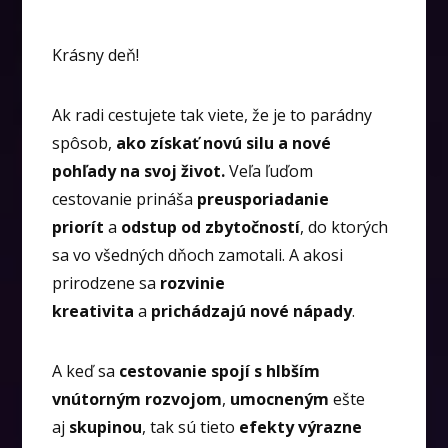
Krásny deň!
Ak radi cestujete tak viete, že je to parádny
spôsob,
ako získať novú silu a nové
pohľady na svoj život.
Veľa ľuďom
cestovanie prináša
preusporiadanie
priorít
a
odstup od zbytočností
, do ktorých
sa vo všedných dňoch zamotali. A akosi
prirodzene sa
rozvinie
kreativita
a
prichádzajú nové nápady
.
A keď sa
cestovanie spojí s hlbším
vnútorným rozvojom
,
umocneným
ešte
aj
skupinou
, tak sú tieto
efekty výrazne