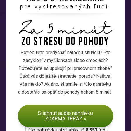
pre vystresovaných ľudí:
Zo stresu DO POHODY
Potrebujete predýchať náročnú situáciu? Ste
zacyklení v myšlienkach alebo emóciach?
Potrebujete sa upokojiť pri pracovnom zhone?
Čaká vás dôležité stretnutie, porada? Naštval
vás niekto? Ak áno, stiahnite si túto nahrávku
a dostaňte sa opäť do pohody behom 5 minút.
Stiahnuť audio nahrávku
ZDARMA TERAZ »
Túto nahrávku si stiahlo už
8 553
ľudí