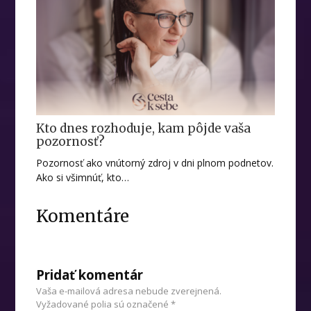
Kto dnes rozhoduje, kam pôjde vaša
pozornosť?
Pozornosť ako vnútorný zdroj v dni plnom podnetov.
Ako si všimnúť, kto…
Komentáre
Pridať komentár
Vaša e-mailová adresa nebude zverejnená.
Vyžadované polia sú označené
*