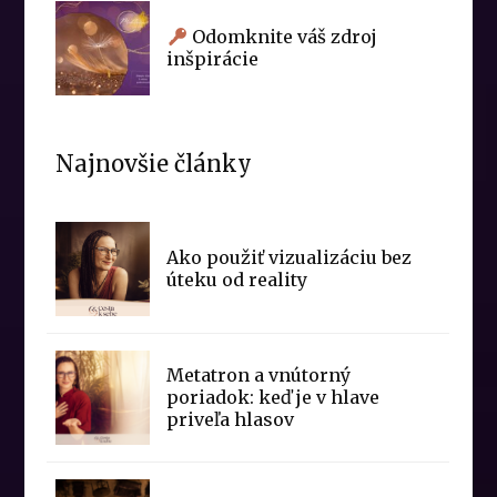
Odomknite váš zdroj
inšpirácie
Najnovšie články
Ako použiť vizualizáciu bez
úteku od reality
Metatron a vnútorný
poriadok: keď je v hlave
priveľa hlasov