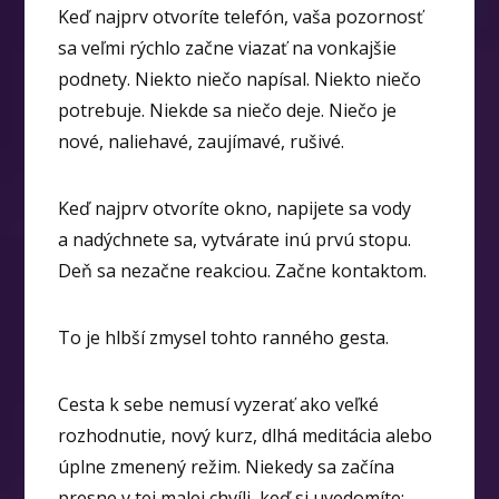
Keď najprv otvoríte telefón, vaša pozornosť
sa veľmi rýchlo začne viazať na vonkajšie
podnety. Niekto niečo napísal. Niekto niečo
potrebuje. Niekde sa niečo deje. Niečo je
nové, naliehavé, zaujímavé, rušivé.
Keď najprv otvoríte okno, napijete sa vody
a nadýchnete sa, vytvárate inú prvú stopu.
Deň sa nezačne reakciou. Začne kontaktom.
To je hlbší zmysel tohto ranného gesta.
Cesta k sebe nemusí vyzerať ako veľké
rozhodnutie, nový kurz, dlhá meditácia alebo
úplne zmenený režim. Niekedy sa začína
presne v tej malej chvíli, keď si uvedomíte: