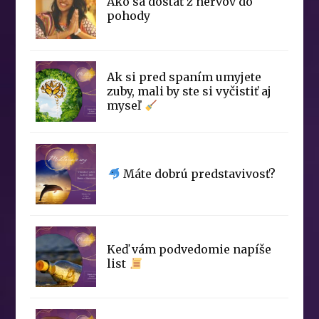
Ako sa dostať z nervov do
pohody
Ak si pred spaním umyjete
zuby, mali by ste si vyčistiť aj
myseľ
Máte dobrú predstavivosť?
Keď vám podvedomie napíše
list