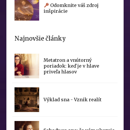
Odomknite váš zdroj
inšpirácie
Najnovšie články
Metatron a vnútorný
poriadok: keď je v hlave
priveľa hlasov
Výklad sna - Vznik realít