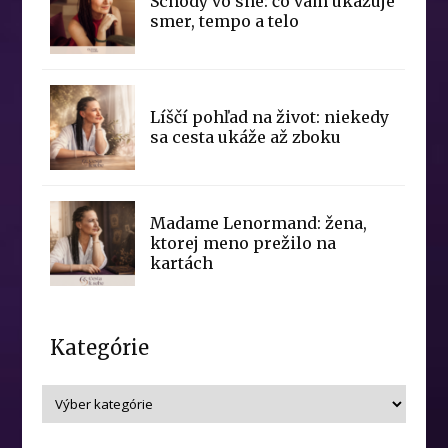
Schody vo sne: čo vám ukazuje
smer, tempo a telo
Líščí pohľad na život: niekedy
sa cesta ukáže až zboku
Madame Lenormand: žena,
ktorej meno prežilo na
kartách
Kategórie