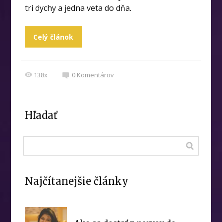
tri dychy a jedna veta do dňa.
Celý článok
138x
0
Komentárov
Hľadať
Najčítanejšie články