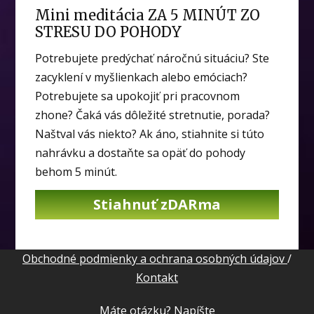
Mini meditácia ZA 5 MINÚT ZO
STRESU DO POHODY
Potrebujete predýchať náročnú situáciu? Ste
zacyklení v myšlienkach alebo emóciach?
Potrebujete sa upokojiť pri pracovnom
zhone? Čaká vás dôležité stretnutie, porada?
Naštval vás niekto? Ak áno, stiahnite si túto
nahrávku a dostaňte sa opäť do pohody
behom 5 minút.
Stiahnuť zDARma
Obchodné podmienky a ochrana osobných údajov
/
Kontakt
Máte otázku? Napíšte