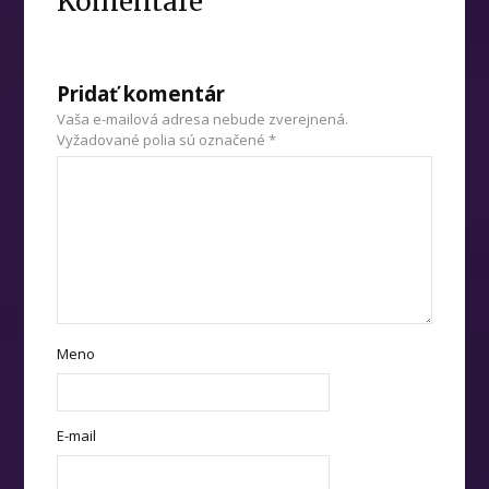
Komentáre
Pridať komentár
Vaša e-mailová adresa nebude zverejnená.
Vyžadované polia sú označené
*
Meno
E-mail