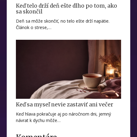
Keď telo drží deň ešte dlho po tom, ako
sa skončil
Deň sa môže skončiť, no telo ešte drží napätie.
Článok o strese,…
Keď sa myseľ nevie zastaviť ani večer
Keď hlava pokračuje aj po náročnom dni, jemný
návrat k dychu môže…