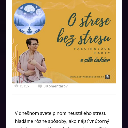
1515x
0 Komentárov
V dnešnom svete plnom neustáleho stresu
hľadáme rôzne spôsoby, ako nájsť vnútorný