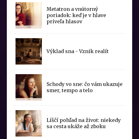
Metatron a vnútorný
poriadok: keď je v hlave
priveľa hlasov
Výklad sna - Vznik realít
Schody vo sne: čo vám ukazuje
smer, tempo a telo
Líščí pohľad na život: niekedy
sa cesta ukáže až zboku