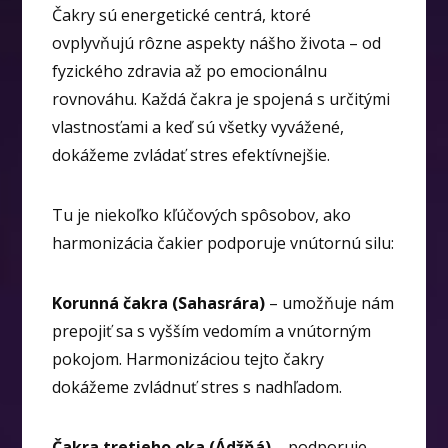
Čakry sú energetické centrá, ktoré
ovplyvňujú rôzne aspekty nášho života – od
fyzického zdravia až po emocionálnu
rovnováhu. Každá čakra je spojená s určitými
vlastnosťami a keď sú všetky vyvážené,
dokážeme zvládať stres efektívnejšie.
Tu je niekoľko kľúčových spôsobov, ako
harmonizácia čakier podporuje vnútornú silu:
Korunná čakra (Sahasrára)
– umožňuje nám
prepojiť sa s vyšším vedomím a vnútorným
pokojom. Harmonizáciou tejto čakry
dokážeme zvládnuť stres s nadhľadom.
Čakra tretieho oka (Ádžňá)
– podporuje