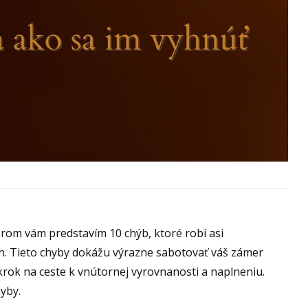
orom vám predstavím 10 chýb, ktoré robí asi
ch. Tieto chyby dokážu výrazne sabotovať váš zámer
krok na ceste k vnútornej vyrovnanosti a naplneniu.
yby.