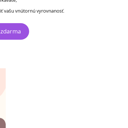
sekávate,
riť vašu vnútornú vyrovnanosť.
k zdarma