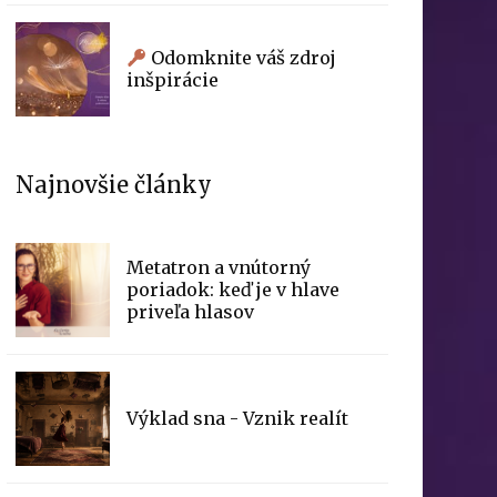
Odomknite váš zdroj
inšpirácie
Najnovšie články
Metatron a vnútorný
poriadok: keď je v hlave
priveľa hlasov
Výklad sna - Vznik realít