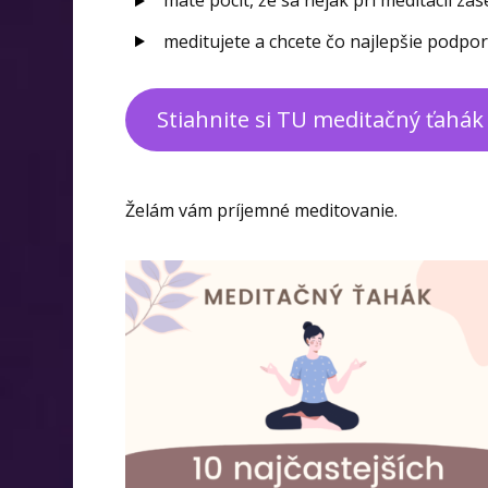
máte pocit, že sa nejak pri meditácii za
meditujete a chcete čo najlepšie podpo
Stiahnite si TU meditačný ťahá
Želám vám príjemné meditovanie.