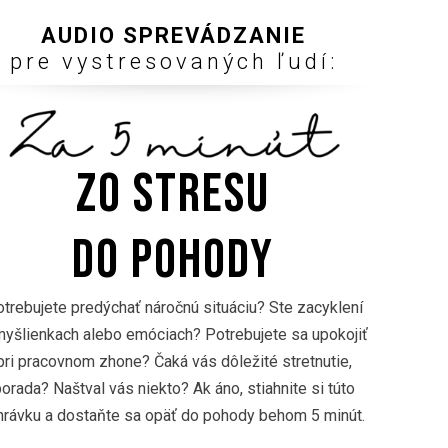
AUDIO SPREVÁDZANIE
pre vystresovaných ľudí:
Zo stresu
DO POHODY
trebujete predýchať náročnú situáciu? Ste zacyklení
myšlienkach alebo emóciach? Potrebujete sa upokojiť
pri pracovnom zhone? Čaká vás dôležité stretnutie,
orada? Naštval vás niekto? Ak áno, stiahnite si túto
hrávku a dostaňte sa opäť do pohody behom 5 minút.