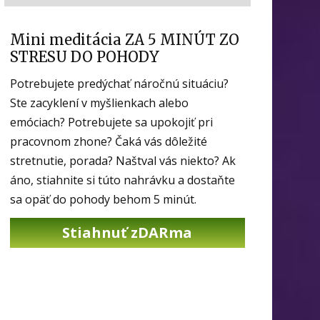
Mini meditácia ZA 5 MINÚT ZO
STRESU DO POHODY
Potrebujete predýchať náročnú situáciu?
Ste zacyklení v myšlienkach alebo
emóciach? Potrebujete sa upokojiť pri
pracovnom zhone? Čaká vás dôležité
stretnutie, porada? Naštval vás niekto? Ak
áno, stiahnite si túto nahrávku a dostaňte
sa opäť do pohody behom 5 minút.
Stiahnuť zDARma