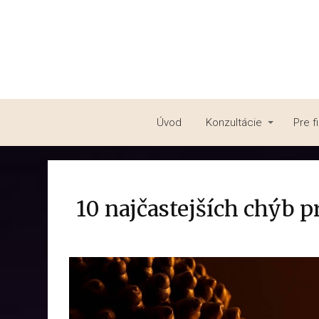
Úvod
Konzultácie
Pre f
10 najčastejších chýb p