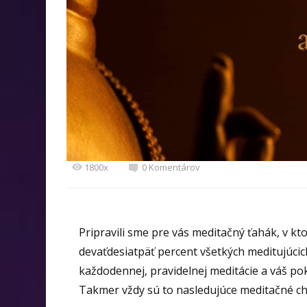
1800x
0 Komentárov
Pripravili sme pre vás meditačný ťahák, v kt
devaťdesiatpäť percent všetkých meditujúci
každodennej, pravidelnej meditácie a váš po
Takmer vždy sú to nasledujúce meditačné ch