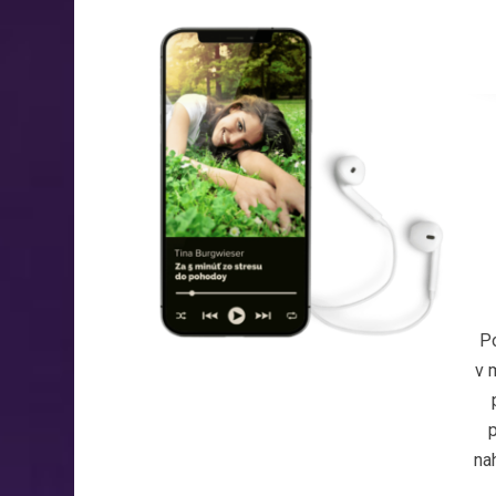
Po
v 
p
na