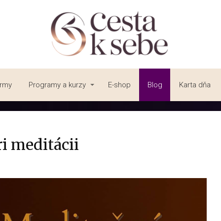
irmy
Programy a kurzy
E-shop
Blog
Karta dňa
ri meditácii