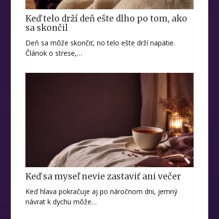
Keď telo drží deň ešte dlho po tom, ako
sa skončil
Deň sa môže skončiť, no telo ešte drží napätie.
Článok o strese,…
Keď sa myseľ nevie zastaviť ani večer
Keď hlava pokračuje aj po náročnom dni, jemný
návrat k dychu môže…