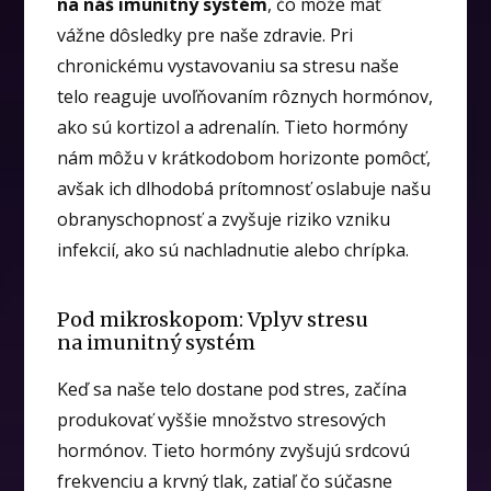
na náš imunitný systém
, čo môže mať
vážne dôsledky pre naše zdravie. Pri
chronickému vystavovaniu sa stresu naše
telo reaguje uvoľňovaním rôznych hormónov,
ako sú kortizol a adrenalín. Tieto hormóny
nám môžu v krátkodobom horizonte pomôcť,
avšak ich dlhodobá prítomnosť oslabuje našu
obranyschopnosť a zvyšuje riziko vzniku
infekcií, ako sú nachladnutie alebo chrípka.
Pod mikroskopom: Vplyv stresu
na imunitný systém
Keď sa naše telo dostane pod stres, začína
produkovať vyššie množstvo stresových
hormónov. Tieto hormóny zvyšujú srdcovú
frekvenciu a krvný tlak, zatiaľ čo súčasne