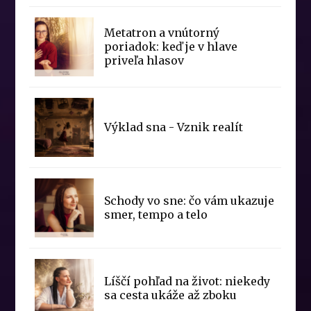
Metatron a vnútorný
poriadok: keď je v hlave
priveľa hlasov
Výklad sna - Vznik realít
Schody vo sne: čo vám ukazuje
smer, tempo a telo
Líščí pohľad na život: niekedy
sa cesta ukáže až zboku