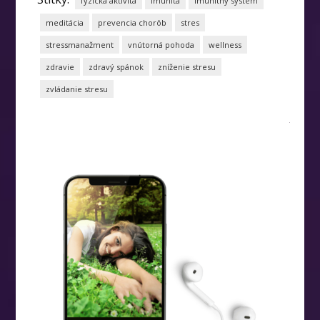
fyzická aktivita
imunita
imunitný systém
meditácia
prevencia chorôb
stres
stressmanažment
vnútorná pohoda
wellness
zdravie
zdravý spánok
zníženie stresu
zvládanie stresu