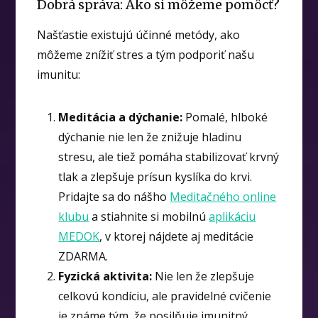
Dobrá správa: Ako si môžeme pomôcť?
Našťastie existujú účinné metódy, ako
môžeme znížiť stres a tým podporiť našu
imunitu:
Meditácia a dýchanie:
Pomalé, hlboké
dýchanie nie len že znižuje hladinu
stresu, ale tiež pomáha stabilizovať krvný
tlak a zlepšuje prísun kyslíka do krvi.
Pridajte sa do nášho
Meditačného online
klubu
a stiahnite si mobilnú
aplikáciu
MEDOK
, v ktorej nájdete aj meditácie
ZDARMA.
Fyzická aktivita:
Nie len že zlepšuje
celkovú kondíciu, ale pravidelné cvičenie
je známe tým, že posilňuje imunitný