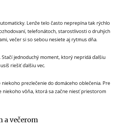
automaticky. Lenže telo často neprepína tak rýchlo
rozhodovaní, telefonátoch, starostlivosti o druhých
i, večer si so sebou nesiete aj rytmus dňa.
d. Stačí jednoduchý moment, ktorý nepridá ďalšiu
síš riešiť ďalšiu vec.
e niekoho prezlečenie do domáceho oblečenia. Pre
pre niekoho vôňa, ktorá sa začne niesť priestorom
m a večerom