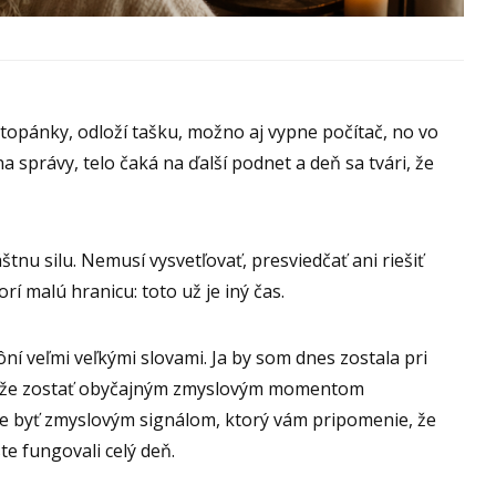
 topánky, odloží tašku, možno aj vypne počítač, no vo
na správy, telo čaká na ďalší podnet a deň sa tvári, že
u silu. Nemusí vysvetľovať, presviedčať ani riešiť
vorí malú hranicu: toto už je iný čas.
ní veľmi veľkými slovami. Ja by som dnes zostala pri
môže zostať obyčajným zmyslovým momentom
e byť zmyslovým signálom, ktorý vám pripomenie, že
e fungovali celý deň.