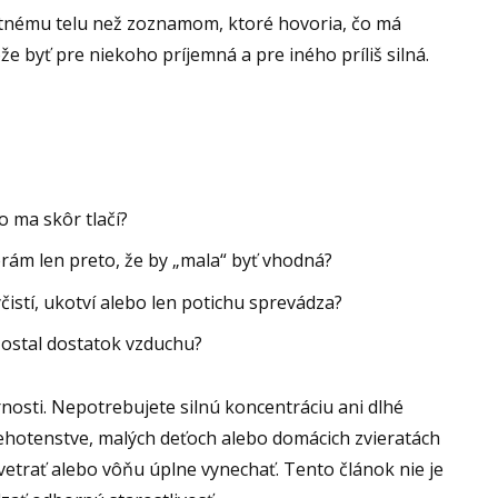
astnému telu než zoznamom, ktoré hovoria, čo má
 byť pre niekoho príjemná a pre iného príliš silná.
bo ma skôr tlačí?
erám len preto, že by „mala“ byť vhodná?
čistí, ukotví alebo len potichu sprevádza?
 zostal dostatok vzduchu?
rnosti. Nepotrebujete silnú koncentráciu ani dlhé
, tehotenstve, malých deťoch alebo domácich zvieratách
 vetrať alebo vôňu úplne vynechať. Tento článok nie je