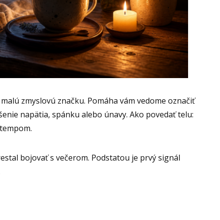
u malú zmyslovú značku. Pomáha vám vedome označiť
ešenie napätia, spánku alebo únavy. Ako povedať telu:
m tempom.
restal bojovať s večerom. Podstatou je prvý signál
.