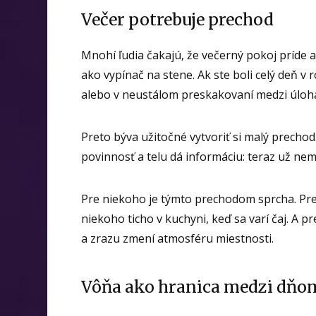
Večer potrebuje prechod
Mnohí ľudia čakajú, že večerný pokoj príde 
ako vypínač na stene. Ak ste boli celý deň v 
alebo v neustálom preskakovaní medzi úloham
Preto býva užitočné vytvoriť si malý precho
povinnosť a telu dá informáciu: teraz už nemu
Pre niekoho je týmto prechodom sprcha. Pr
niekoho ticho v kuchyni, keď sa varí čaj. A 
a zrazu zmení atmosféru miestnosti.
Vôňa ako hranica medzi dňo