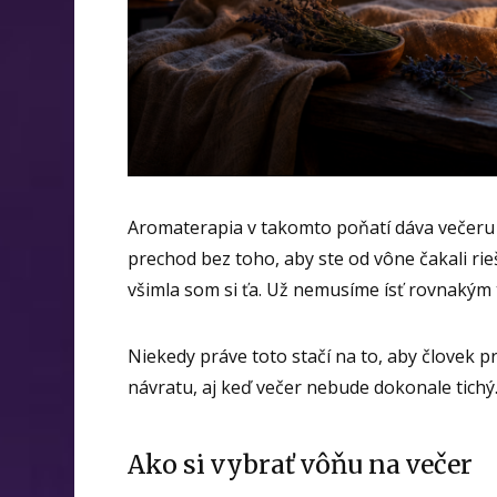
Aromaterapia v takomto poňatí dáva večer
prechod bez toho, aby ste od vône čakali ri
všimla som si ťa. Už nemusíme ísť rovnaký
Niekedy práve toto stačí na to, aby človek p
návratu, aj keď večer nebude dokonale tichý
Ako si vybrať vôňu na večer