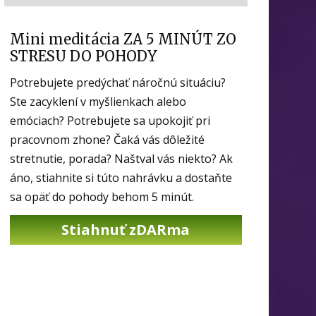
Mini meditácia ZA 5 MINÚT ZO
STRESU DO POHODY
Potrebujete predýchať náročnú situáciu?
Ste zacyklení v myšlienkach alebo
emóciach? Potrebujete sa upokojiť pri
pracovnom zhone? Čaká vás dôležité
stretnutie, porada? Naštval vás niekto? Ak
áno, stiahnite si túto nahrávku a dostaňte
sa opäť do pohody behom 5 minút.
Stiahnuť zDARma