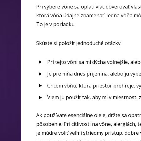
Pri výbere vône sa oplatí viac dôverovať vl
ktorá vôňa údajne znamenať. Jedna vôňa môže
To je v poriadku.
Skúste si položiť jednoduché otázky:
Pri tejto vôni sa mi dýcha voľnejšie, ale
Je pre mňa dnes príjemná, alebo ju vyb
Chcem vôňu, ktorá priestor prehreje, vy
Viem ju použiť tak, aby mi v miestnosti
Ak používate esenciálne oleje, držte sa opat
pôsobenie. Pri citlivosti na vône, alergiách
je múdre voliť veľmi striedmy prístup, dobre