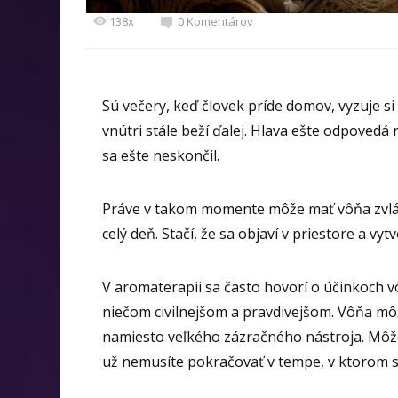
138x
0 Komentárov
Sú večery, keď človek príde domov, vyzuje si
vnútri stále beží ďalej. Hlava ešte odpovedá 
sa ešte neskončil.
Práve v takom momente môže mať vôňa zvláštn
celý deň. Stačí, že sa objaví v priestore a vyt
V aromaterapii sa často hovorí o účinkoch vô
niečom civilnejšom a pravdivejšom. Vôňa 
namiesto veľkého zázračného nástroja. Môž
už nemusíte pokračovať v tempe, v ktorom st