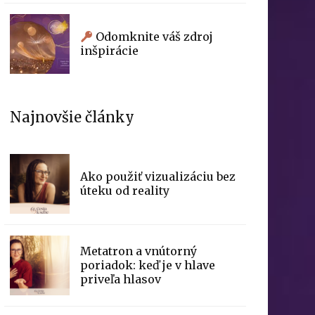
Odomknite váš zdroj
inšpirácie
Najnovšie články
Ako použiť vizualizáciu bez
úteku od reality
Metatron a vnútorný
poriadok: keď je v hlave
priveľa hlasov