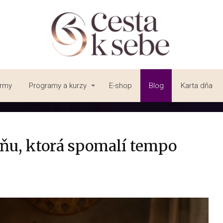
irmy
Programy a kurzy
E-shop
Blog
Karta dňa
ôňu, ktorá spomalí tempo