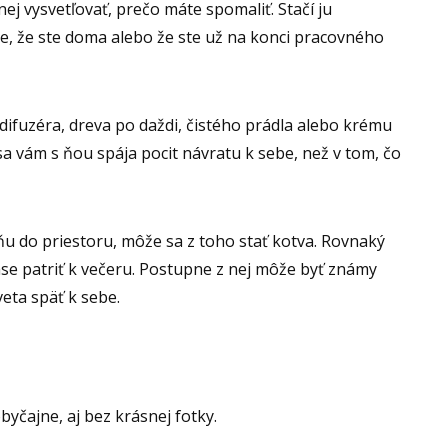
ej vysvetľovať, prečo máte spomaliť. Stačí ju
e, že ste doma alebo že ste už na konci pracovného
difuzéra, dreva po daždi, čistého prádla alebo krému
 sa vám s ňou spája pocit návratu k sebe, než v tom, čo
ôňu do priestoru, môže sa z toho stať kotva. Rovnaký
ase patriť k večeru. Postupne z nej môže byť známy
eta späť k sebe.
yčajne, aj bez krásnej fotky.