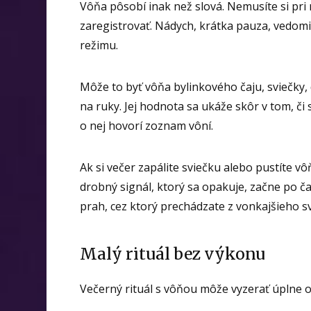
Vôňa pôsobí inak než slová. Nemusíte si pri n
zaregistrovať. Nádych, krátka pauza, vedomi
režimu.
Môže to byť vôňa bylinkového čaju, sviečky, 
na ruky. Jej hodnota sa ukáže skôr v tom, či
o nej hovorí zoznam vôní.
Ak si večer zapálite sviečku alebo pustíte v
drobný signál, ktorý sa opakuje, začne po č
prah, cez ktorý prechádzate z vonkajšieho sv
Malý rituál bez výkonu
Večerný rituál s vôňou môže vyzerať úplne ob