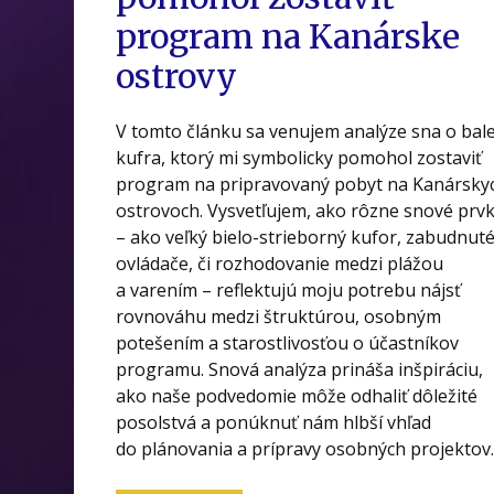
program na Kanárske
ostrovy
V tomto článku sa venujem analýze sna o bal
kufra, ktorý mi symbolicky pomohol zostaviť
program na pripravovaný pobyt na Kanársky
ostrovoch. Vysvetľujem, ako rôzne snové prv
– ako veľký bielo-strieborný kufor, zabudnut
ovládače, či rozhodovanie medzi plážou
a varením – reflektujú moju potrebu nájsť
rovnováhu medzi štruktúrou, osobným
potešením a starostlivosťou o účastníkov
programu. Snová analýza prináša inšpiráciu,
ako naše podvedomie môže odhaliť dôležité
posolstvá a ponúknuť nám hlbší vhľad
do plánovania a prípravy osobných projektov