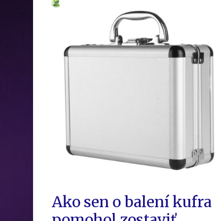
Ako sen o balení kufra
pomohol zostaviť