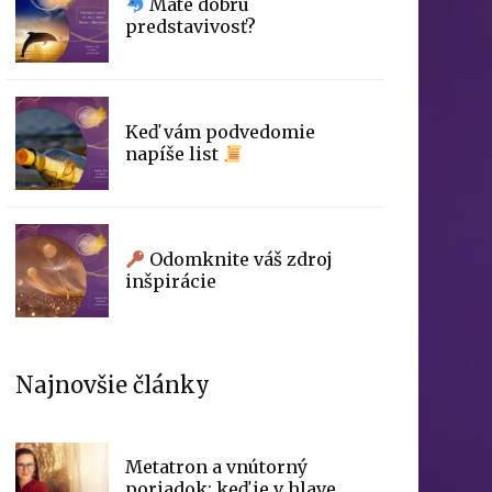
Máte dobrú
predstavivosť?
Keď vám podvedomie
napíše list
Odomknite váš zdroj
inšpirácie
Najnovšie články
Metatron a vnútorný
poriadok: keď je v hlave