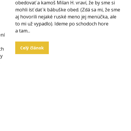
obedovať a kamoš Milan H. vraví, že by sme si
mohli ísť dať k bábuške obed. (Zdá sa mi, že sme
aj hovorili nejaké ruské meno jej menüčka, ale
to mi už vypadlo). Ideme po schodoch hore
a tam...
ení
Celý článok
ch
ky
é
.