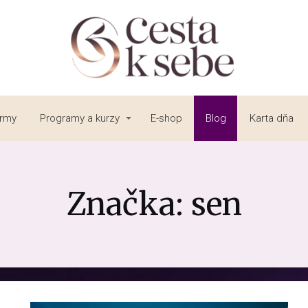
irmy
Programy a kurzy
E-shop
Blog
Karta dňa
Značka: sen