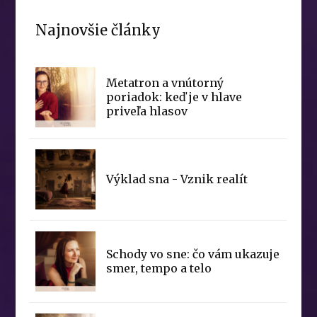
Najnovšie články
Metatron a vnútorný
poriadok: keď je v hlave
priveľa hlasov
Výklad sna - Vznik realít
Schody vo sne: čo vám ukazuje
smer, tempo a telo