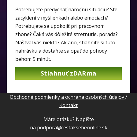
Potrebujete predýchať náročnú situáciu? Ste
zacyklení v myšlienkach alebo emóciach?
Potrebujete sa upokojiť pri pracovnom
zhone? Čaká vás dôležité stretnutie, porada?
Naštval vás niekto? Ak áno, stiahnite si túto
nahrávku a dostaňte sa opäť do pohody
behom 5 minút.
Stiahnuť zDARma
Obchodné podmienky a ochrana osobných údajov
/
Kontakt
Máte otázku? Napíšte
na
podpora@cestaksebeonline.sk