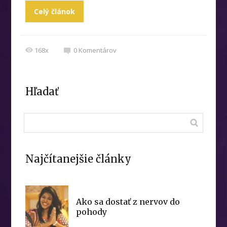
Celý článok
168x
0
Komentárov
Hľadať
Najčítanejšie články
Ako sa dostať z nervov do
pohody