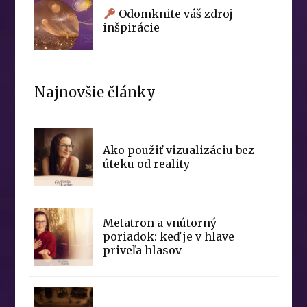
Odomknite váš zdroj
inšpirácie
Najnovšie články
Ako použiť vizualizáciu bez
úteku od reality
Metatron a vnútorný
poriadok: keď je v hlave
priveľa hlasov