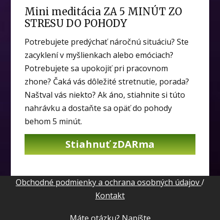
Mini meditácia ZA 5 MINÚT ZO
STRESU DO POHODY
Potrebujete predýchať náročnú situáciu? Ste
zacyklení v myšlienkach alebo emóciach?
Potrebujete sa upokojiť pri pracovnom
zhone? Čaká vás dôležité stretnutie, porada?
Naštval vás niekto? Ak áno, stiahnite si túto
nahrávku a dostaňte sa opäť do pohody
behom 5 minút.
Stiahnuť zDARma
Obchodné podmienky a ochrana osobných údajov
/
Kontakt
Máte otázku? Napíšte