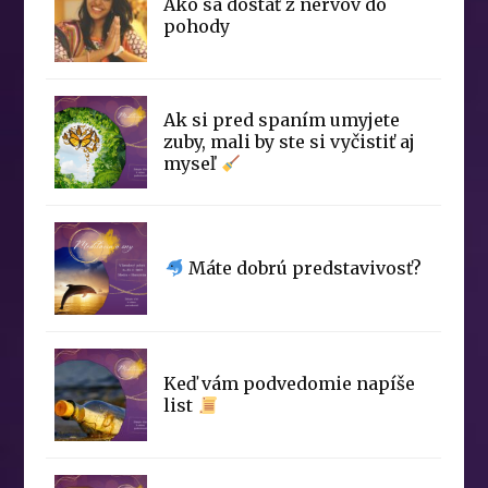
Ako sa dostať z nervov do
pohody
Ak si pred spaním umyjete
zuby, mali by ste si vyčistiť aj
myseľ
Máte dobrú predstavivosť?
Keď vám podvedomie napíše
list