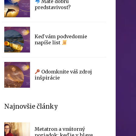
Máte dobrú
predstavivosť?
Keď vám podvedomie
napíše list
Odomknite váš zdroj
inšpirácie
Najnovšie články
Metatron a vnútorný
poriadok: keď je v hlave