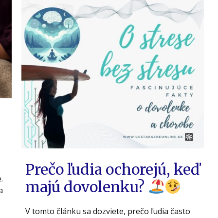
Prečo ľudia ochorejú, keď
.
majú dovolenku?
a
V tomto článku sa dozviete, prečo ľudia často