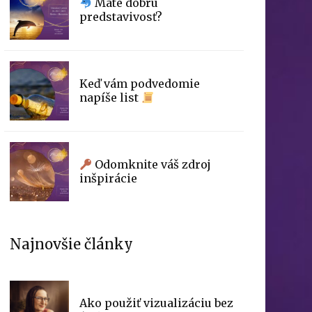
Máte dobrú
predstavivosť?
Keď vám podvedomie
napíše list
Odomknite váš zdroj
inšpirácie
Najnovšie články
Ako použiť vizualizáciu bez