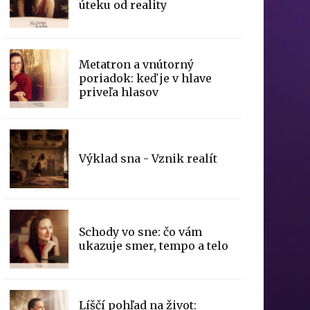
úteku od reality
Metatron a vnútorný
poriadok: keď je v hlave
priveľa hlasov
Výklad sna - Vznik realít
Schody vo sne: čo vám
ukazuje smer, tempo a telo
Líščí pohľad na život: