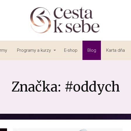
irmy
Programy a kurzy
E-shop
Blog
Karta dňa
Značka: #oddych