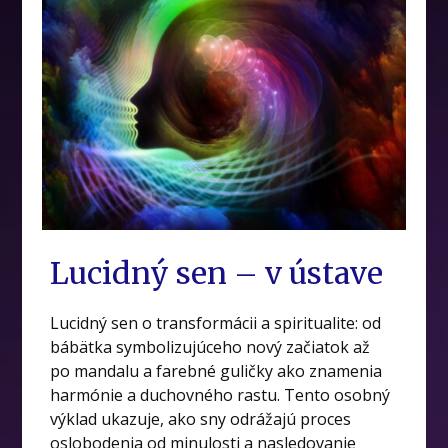
Lucidný sen – v ústave
Lucidný sen o transformácii a spiritualite: od
bábätka symbolizujúceho nový začiatok až
po mandalu a farebné guličky ako znamenia
harmónie a duchovného rastu. Tento osobný
výklad ukazuje, ako sny odrážajú proces
oslobodenia od minulosti a nasledovanie