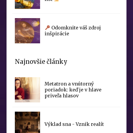
Odomknite váš zdroj
inšpirácie
Najnovšie články
Metatron a vnútorný
poriadok: keď je v hlave
priveľa hlasov
Výklad sna - Vznik realít