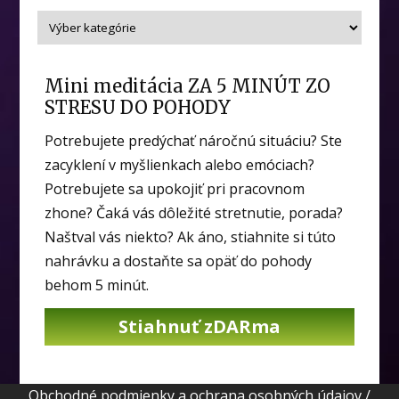
Mini meditácia ZA 5 MINÚT ZO
STRESU DO POHODY
Potrebujete predýchať náročnú situáciu? Ste
zacyklení v myšlienkach alebo emóciach?
Potrebujete sa upokojiť pri pracovnom
zhone? Čaká vás dôležité stretnutie, porada?
Naštval vás niekto? Ak áno, stiahnite si túto
nahrávku a dostaňte sa opäť do pohody
behom 5 minút.
Stiahnuť zDARma
Obchodné podmienky a ochrana osobných údajov
/