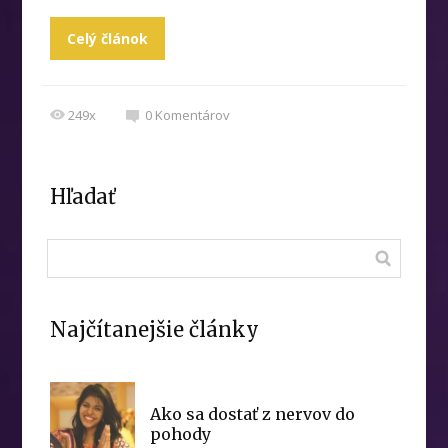
Celý článok
249x
0
Komentárov
Hľadať
Najčítanejšie články
Ako sa dostať z nervov do
pohody