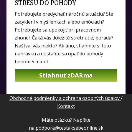
STRESU DO POHODY
Potrebujete predýchať náročnú situáciu? Ste
zacyklení v myšlienkach alebo emóciach?
Potrebujete sa upokojiť pri pracovnom
zhone? Čaká vás dôležité stretnutie, porada?
Naštval vás niekto? Ak áno, stiahnite si túto
nahrávku a dostaňte sa opäť do pohody
behom 5 minút.
Stiahnuť zDARma
Obchodné podmienky a ochrana osobných údajov
/
Kontakt
Máte otázku? Napíšte
na
podpora@cestaksebeonline.sk