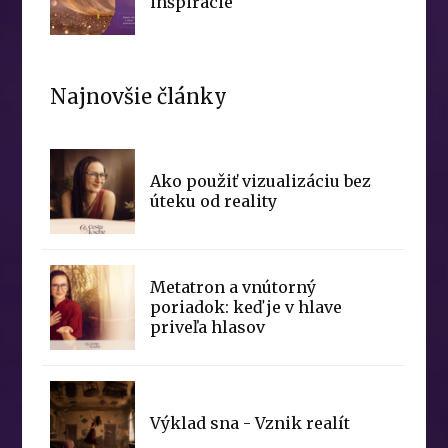
inšpirácie
Najnovšie články
Ako použiť vizualizáciu bez
úteku od reality
Metatron a vnútorný
poriadok: keď je v hlave
priveľa hlasov
Výklad sna - Vznik realít