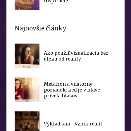
inšpirácie
Najnovšie články
Ako použiť vizualizáciu bez
úteku od reality
Metatron a vnútorný
poriadok: keď je v hlave
priveľa hlasov
Výklad sna - Vznik realít