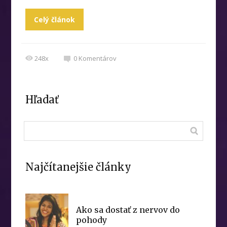
Celý článok
248x
0
Komentárov
Hľadať
Najčítanejšie články
Ako sa dostať z nervov do
pohody