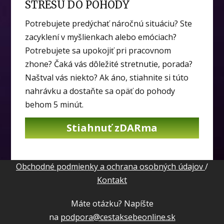
STRESU DO POHODY
Potrebujete predýchať náročnú situáciu? Ste
zacyklení v myšlienkach alebo emóciach?
Potrebujete sa upokojiť pri pracovnom
zhone? Čaká vás dôležité stretnutie, porada?
Naštval vás niekto? Ak áno, stiahnite si túto
nahrávku a dostaňte sa opäť do pohody
behom 5 minút.
Stiahnuť zDARma
Obchodné podmienky a ochrana osobných údajov
/
Kontakt
Máte otázku? Napíšte
na
podpora@cestaksebeonline.sk