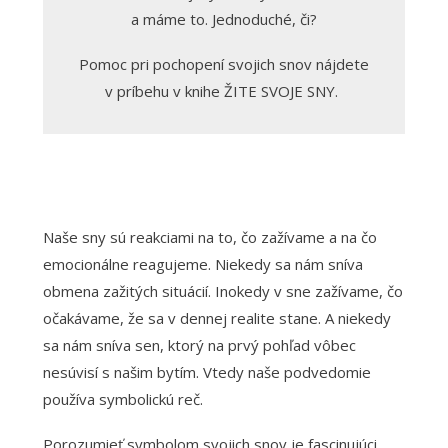
a máme to. Jednoduché, či?
Pomoc pri pochopení svojich snov nájdete
v príbehu v knihe ŽITE SVOJE SNY.
Naše sny sú reakciami na to, čo zažívame a na čo
emocionálne reagujeme. Niekedy sa nám sníva
obmena zažitých situácií. Inokedy v sne zažívame, čo
očakávame, že sa v dennej realite stane. A niekedy
sa nám sníva sen, ktorý na prvý pohľad vôbec
nesúvisí s našim bytím. Vtedy naše podvedomie
používa symbolickú reč.
Porozumieť symbolom svojich snov je fascinujúci