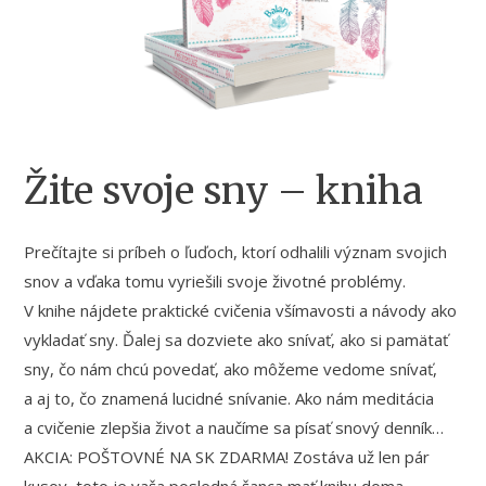
Žite svoje sny – kniha
Prečítajte si príbeh o ľuďoch, ktorí odhalili význam svojich
snov a vďaka tomu vyriešili svoje životné problémy.
V knihe nájdete praktické cvičenia všímavosti a návody ako
vykladať sny. Ďalej sa dozviete ako snívať, ako si pamätať
sny, čo nám chcú povedať, ako môžeme vedome snívať,
a aj to, čo znamená lucidné snívanie. Ako nám meditácia
a cvičenie zlepšia život a naučíme sa písať snový denník…
AKCIA: POŠTOVNÉ NA SK ZDARMA! Zostáva už len pár
kusov, toto je vaša posledná šanca mať knihu doma.