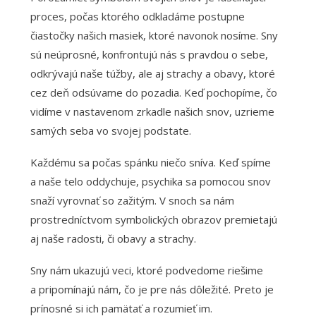
proces, počas ktorého odkladáme postupne
čiastočky našich masiek, ktoré navonok nosíme. Sny
sú neúprosné, konfrontujú nás s pravdou o sebe,
odkrývajú naše túžby, ale aj strachy a obavy, ktoré
cez deň odsúvame do pozadia. Keď pochopíme, čo
vidíme v nastavenom zrkadle našich snov, uzrieme
samých seba vo svojej podstate.
Každému sa počas spánku niečo sníva. Keď spíme
a naše telo oddychuje, psychika sa pomocou snov
snaží vyrovnať so zažitým. V snoch sa nám
prostredníctvom symbolických obrazov premietajú
aj naše radosti, či obavy a strachy.
Sny nám ukazujú veci, ktoré podvedome riešime
a pripomínajú nám, čo je pre nás dôležité. Preto je
prínosné si ich pamätať a rozumieť im.