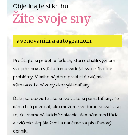
Objednajte si knihu
Žite svoje sny
s venovaním a autogramom
Prečítajte si príbeh o ľuďoch, ktorí odhalili význam
svojich snov a vďaka tomu vyriešili svoje životné
problémy. V knihe nájdete praktické cvičenia
všímavosti a návody ako vykladať sny.
Ďalej sa dozviete ako snívať, ako si pamätať sny, čo
nám chcú povedať, ako môžeme vedome snívať, a aj
to, čo znamená lucidné snívanie. Ako nám meditácia
a cvičenie zlepšia život a naučíme sa písať snový
denník…