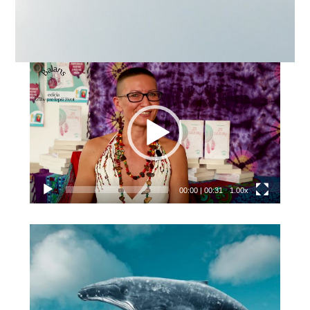
Video
prehrávač
00:00
|
00:31
1.00x