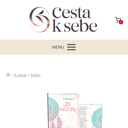
0
MENU
/
E-shop
/
Knihy