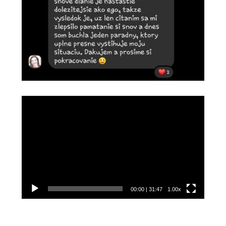
Video
prehrávač
00:00
|
31:47
1.00x