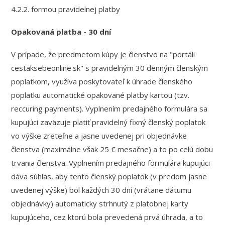
4.2.2. formou pravidelnej platby
Opakovaná platba - 30 dní
V prípade, že predmetom kúpy je členstvo na "portáli
cestaksebeonline.sk" s pravidelným 30 denným členským
poplatkom, využíva poskytovateľ k úhrade členského
poplatku automatické opakované platby kartou (tzv.
reccuring payments). Vyplnením predajného formulára sa
kupujúci zaväzuje platiť pravidelný fixný členský poplatok
vo výške zreteľne a jasne uvedenej pri objednávke
členstva (maximálne však 25 € mesačne) a to po celú dobu
trvania členstva. Vyplnením predajného formulára kupujúci
dáva súhlas, aby tento členský poplatok (v predom jasne
uvedenej výške) bol každých 30 dní (vrátane dátumu
objednávky) automaticky strhnutý z platobnej karty
kupujúceho, cez ktorú bola prevedená prvá úhrada, a to