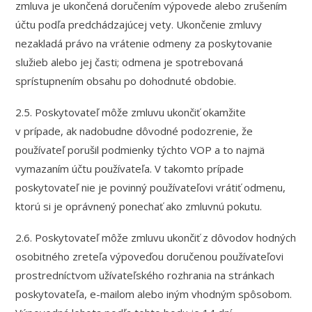
zmluva je ukončená doručením výpovede alebo zrušením
účtu podľa predchádzajúcej vety. Ukončenie zmluvy
nezakladá právo na vrátenie odmeny za poskytovanie
služieb alebo jej časti; odmena je spotrebovaná
sprístupnením obsahu po dohodnuté obdobie.
2.5. Poskytovateľ môže zmluvu ukončiť okamžite
v prípade, ak nadobudne dôvodné podozrenie, že
používateľ porušil podmienky týchto VOP a to najmä
vymazaním účtu používateľa. V takomto prípade
poskytovateľ nie je povinný používateľovi vrátiť odmenu,
ktorú si je oprávnený ponechať ako zmluvnú pokutu.
2.6. Poskytovateľ môže zmluvu ukončiť z dôvodov hodných
osobitného zreteľa výpoveďou doručenou používateľovi
prostredníctvom užívateľského rozhrania na stránkach
poskytovateľa, e-mailom alebo iným vhodným spôsobom.