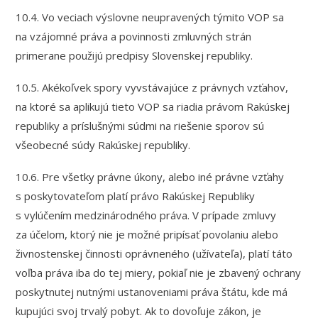
10.4. Vo veciach výslovne neupravených týmito VOP sa
na vzájomné práva a povinnosti zmluvných strán
primerane použijú predpisy Slovenskej republiky.
10.5. Akékoľvek spory vyvstávajúce z právnych vzťahov,
na ktoré sa aplikujú tieto VOP sa riadia právom Rakúskej
republiky a príslušnými súdmi na riešenie sporov sú
všeobecné súdy Rakúskej republiky.
10.6. Pre všetky právne úkony, alebo iné právne vzťahy
s poskytovateľom platí právo Rakúskej Republiky
s vylúčením medzinárodného práva. V prípade zmluvy
za účelom, ktorý nie je možné pripísať povolaniu alebo
živnostenskej činnosti oprávneného (užívateľa), platí táto
voľba práva iba do tej miery, pokiaľ nie je zbavený ochrany
poskytnutej nutnými ustanoveniami práva štátu, kde má
kupujúci svoj trvalý pobyt. Ak to dovoľuje zákon, je