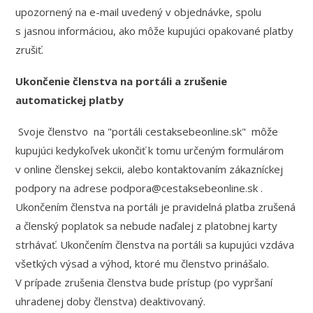
upozornený na e-mail uvedený v objednávke, spolu
s jasnou informáciou, ako môže kupujúci opakované platby
zrušiť.
Ukončenie členstva na portáli a zrušenie
automatickej platby
Svoje členstvo na "portáli cestaksebeonline.sk" môže
kupujúci kedykoľvek ukončiť k tomu určeným formulárom
v online členskej sekcii, alebo kontaktovaním zákazníckej
podpory na adrese podpora@cestaksebeonline.sk .
Ukončením členstva na portáli je pravidelná platba zrušená
a členský poplatok sa nebude naďalej z platobnej karty
strhávať. Ukončením členstva na portáli sa kupujúci vzdáva
všetkých výsad a výhod, ktoré mu členstvo prinášalo.
V prípade zrušenia členstva bude prístup (po vypršaní
uhradenej doby členstva) deaktivovaný.