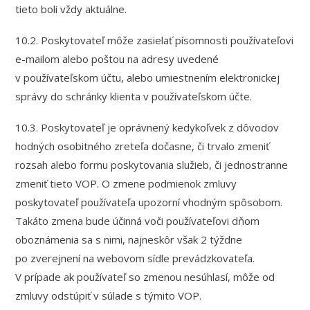
tieto boli vždy aktuálne.
10.2. Poskytovateľ môže zasielať písomnosti používateľovi
e-mailom alebo poštou na adresy uvedené
v používateľskom účtu, alebo umiestnením elektronickej
správy do schránky klienta v používateľskom účte.
10.3. Poskytovateľ je oprávnený kedykoľvek z dôvodov
hodných osobitného zreteľa dočasne, či trvalo zmeniť
rozsah alebo formu poskytovania služieb, či jednostranne
zmeniť tieto VOP. O zmene podmienok zmluvy
poskytovateľ používateľa upozorní vhodným spôsobom.
Takáto zmena bude účinná voči používateľovi dňom
oboznámenia sa s nimi, najneskôr však 2 týždne
po zverejnení na webovom sídle prevádzkovateľa.
V prípade ak používateľ so zmenou nesúhlasí, môže od
zmluvy odstúpiť v súlade s týmito VOP.