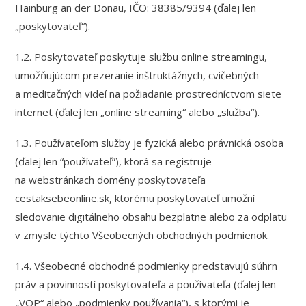
Hainburg an der Donau, IČO: 38385/9394 (ďalej len
„poskytovateľ“).
1.2. Poskytovateľ poskytuje službu online streamingu,
umožňujúcom prezeranie inštruktážnych, cvičebných
a meditačných videí na požiadanie prostredníctvom siete
internet (ďalej len „online streaming“ alebo „služba“).
1.3. Používateľom služby je fyzická alebo právnická osoba
(ďalej len “používateľ”), ktorá sa registruje
na webstránkach domény poskytovateľa
cestaksebeonline.sk, ktorému poskytovateľ umožní
sledovanie digitálneho obsahu bezplatne alebo za odplatu
v zmysle týchto Všeobecných obchodných podmienok.
1.4. Všeobecné obchodné podmienky predstavujú súhrn
práv a povinností poskytovateľa a používateľa (ďalej len
„VOP“ alebo „podmienky používania“), s ktorými je