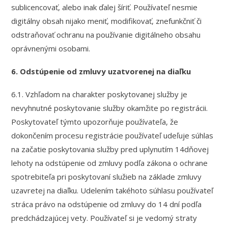
sublicencovať, alebo inak ďalej šíriť. Používateľ nesmie
digitálny obsah nijako meniť, modifikovať, znefunkčniť či
odstraňovať ochranu na používanie digitálneho obsahu
oprávnenými osobami.
6. Odstúpenie od zmluvy uzatvorenej na diaľku
6.1. Vzhľadom na charakter poskytovanej služby je
nevyhnutné poskytovanie služby okamžite po registrácii.
Poskytovateľ týmto upozorňuje používateľa, že
dokončením procesu registrácie používateľ udeľuje súhlas
na začatie poskytovania služby pred uplynutím 14dňovej
lehoty na odstúpenie od zmluvy podľa zákona o ochrane
spotrebiteľa pri poskytovaní služieb na základe zmluvy
uzavretej na diaľku. Udelením takéhoto súhlasu používateľ
stráca právo na odstúpenie od zmluvy do 14 dní podľa
predchádzajúcej vety. Používateľ si je vedomý straty