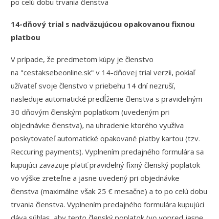
po celú dobu trvania členstva
14-dňový trial s nadväzujúcou opakovanou fixnou
platbou
V prípade, že predmetom kúpy je členstvo
na "cestaksebeonline.sk" v 14-dňovej trial verzii, pokiaľ
užívateľ svoje členstvo v priebehu 14 dní nezruší,
nasleduje automatické predĺženie členstva s pravidelným
30 dňovým členským poplatkom (uvedeným pri
objednávke členstva), na uhradenie ktorého využíva
poskytovateľ automatické opakované platby kartou (tzv.
Reccuring payments). Vyplnením predajného formulára sa
kupujúci zaväzuje platiť pravidelný fixný členský poplatok
vo výške zreteľne a jasne uvedený pri objednávke
členstva (maximálne však 25 € mesačne) a to po celú dobu
trvania členstva. Vyplnením predajného formulára kupujúci
dáva súhlas, aby tento členský poplatok (vo vopred jasne