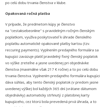
po celú dobu trvania členstva v klube.
Opakovaná ročná platba
V prípade, že predmetom kúpy je členstvo
na "cestaksebeonline" s pravidelným ročným členským
poplatkom, využíva poskytovateľ k úhrade členského
poplatku automatické opakované platby kartou (tzv.
reccuring payments). Vyplnením predajného formulára sa
kupujúci zaväzuje platiť pravidelný fixný členský poplatok
vo výške zreteľne a jasne uvedenej pri objednávke
členstva (maximálne však 217 € ročne) a to po celú dobu
trvania členstva. Vyplnením predajného formulára kupujúci
dáva súhlas, aby tento členský poplatok (v predom jasne
uvedenej výške) bol každých 365 dní (vrátane dátumom
objednávky) automaticky strhnutý z platobnej karty
kupujúceho, cez ktorú bola prevedená prvá úhrada, a to