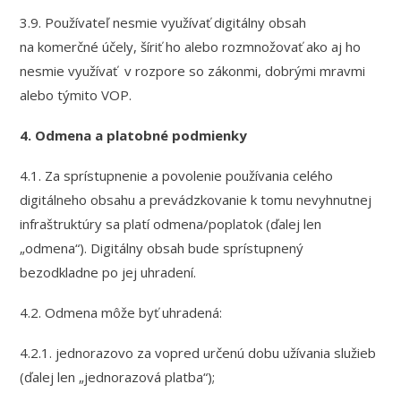
3.9. Používateľ nesmie využívať digitálny obsah
na komerčné účely, šíriť ho alebo rozmnožovať ako aj ho
nesmie využívať v rozpore so zákonmi, dobrými mravmi
alebo týmito VOP.
4. Odmena a platobné podmienky
4.1. Za sprístupnenie a povolenie používania celého
digitálneho obsahu a prevádzkovanie k tomu nevyhnutnej
infraštruktúry sa platí odmena/poplatok (ďalej len
„odmena“). Digitálny obsah bude sprístupnený
bezodkladne po jej uhradení.
4.2. Odmena môže byť uhradená:
4.2.1. jednorazovo za vopred určenú dobu užívania služieb
(ďalej len „jednorazová platba“);