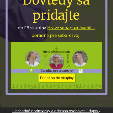
Dovtedy sa
pridajte
do FB skupiny
Hravé sebapoznávanie -
poradňa pre sebarozvoj
:
Obchodné podmienky a ochrana osobných údajov
/