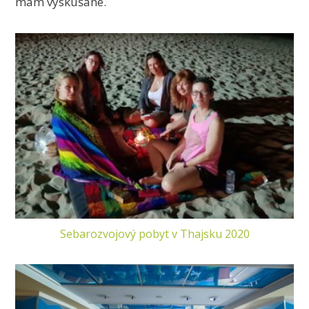
mám vyskúšané.
Sebarozvojový pobyt v Thajsku 2020