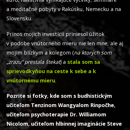
a meditačné pobyty v Rakúsku, Nemecku a na
Slovensku.
Prínos mojich investícií priniesol úžitok
v podobe vnútorného mieru nie len mne, ale aj
mojim blízkym a kolegom (
na ktorých som
„zrazu“ prestala štekať
) a
stala som sa
sprievodkyňou na ceste k sebe a k
vnútornému mieru
.
Pozrite si fotky, kde som s budhistickým
učiteľom Tenzinom Wangyalom Rinpočhe,
učiteľom psychoterapie Dr. Williamom
Nicolom, učiteľom hlbinnej imaginácie Steve