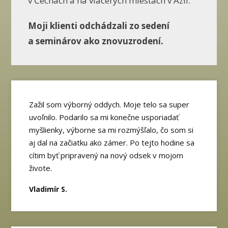
v Čechách a na viacerých miestach v Ázii.
Moji klienti odchádzali zo sedení
a seminárov ako znovuzrodení.
Zažil som výborný oddych. Moje telo sa super
uvoľnilo. Podarilo sa mi konečne usporiadať
myšlienky, výborne sa mi rozmýšľalo, čo som si
aj dal na začiatku ako zámer. Po tejto hodine sa
cítim byť pripravený na nový odsek v mojom
živote.
Vladimír S.