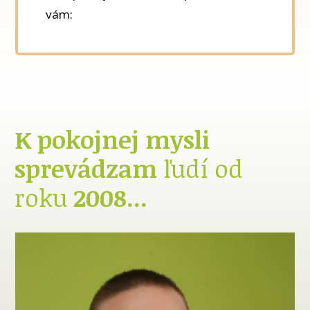
vám:
K pokojnej mysli
sprevádzam
ľudí od
roku
2008...