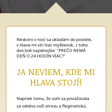
Neskoro v noci sa ukladám do postele,
v hlave mi víri tisíc myšlienok, z toho
dve boli najsilnejšie: "PREČO NEMÁ
DEŇ O 24 HODÍN VIAC?"
JA NEVIEM, KDE MI
HLAVA STOJÍ!
Napriek tomu, že som sa považovala
za odolnú voči stresu a flegmatickú,