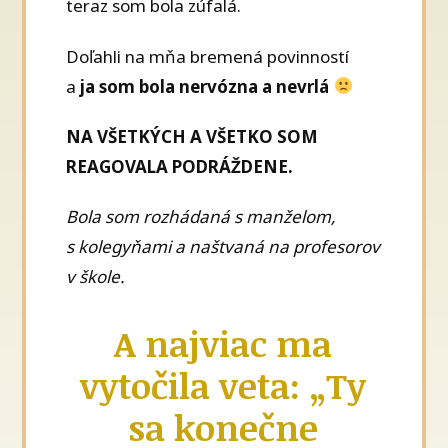
teraz som bola zúfalá.
Doľahli na mňa bremená povinností
a
ja som bola nervózna a nevrlá
NA VŠETKÝCH A VŠETKO SOM
REAGOVALA PODRÁŽDENE.
Bola som rozhádaná s manželom,
s kolegyňami a naštvaná na profesorov
v škole.
A najviac ma
vytočila veta: „Ty
sa konečne