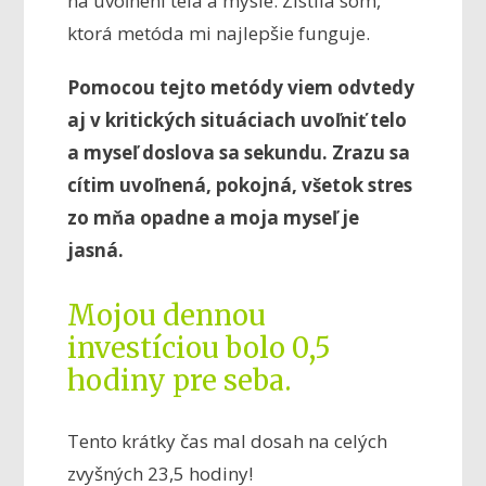
na uvoľnení tela a mysle. Zistila som,
ktorá metóda mi najlepšie funguje.
Pomocou tejto metódy viem odvtedy
aj v kritických situáciach uvoľniť telo
a myseľ doslova sa sekundu. Zrazu sa
cítim uvoľnená, pokojná, všetok stres
zo mňa opadne a moja myseľ je
jasná.
Mojou dennou
investíciou bolo 0,5
hodiny pre seba.
Tento krátky čas mal dosah na celých
zvyšných 23,5 hodiny!