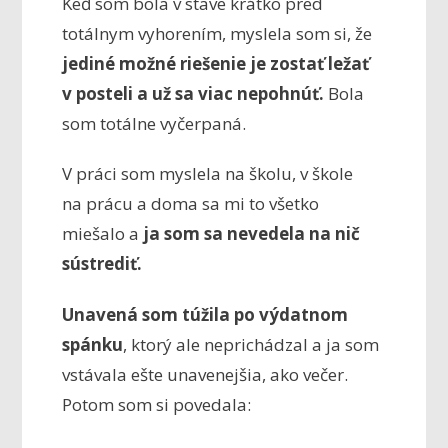
Keď som bola v stave krátko pred
totálnym vyhorením, myslela som si, že
jediné možné riešenie je zostať ležať
v posteli a už sa viac nepohnúť.
Bola
som totálne vyčerpaná.
V práci som myslela na školu, v škole
na prácu a doma sa mi to všetko
miešalo a
ja som sa nevedela na nič
sústrediť.
Unavená som túžila po výdatnom
spánku
, ktorý ale neprichádzal a ja som
vstávala ešte unavenejšia, ako večer.
Potom som si povedala: