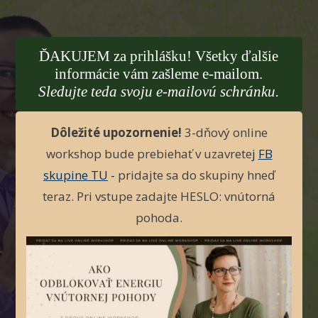
ĎAKUJEM za prihlášku! Všetky ďalšie
informácie vám zašleme e-mailom.
Sledujte teda svoju e-mailovú schránku.
Dôležité upozornenie!
3-dňový online
workshop bude prebiehať v uzavrete
j
FB
skupine TU
-
pridajte sa do skupiny hneď
teraz. Pri vstupe zadajte HESLO: vnútorná
pohoda.