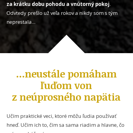
za krátku dobu pohodu a vnútorný pokoj
.
Odvtedy prešlo už veľa rokov a nikdy som s tým
neprestala...
...neustále pomáham
ľuďom von
z neúprosného napätia
Učím praktické veci, ktoré môžu ľudia používať
hneď. Učím ich to, čím sa sama riadim a hlavne, čo