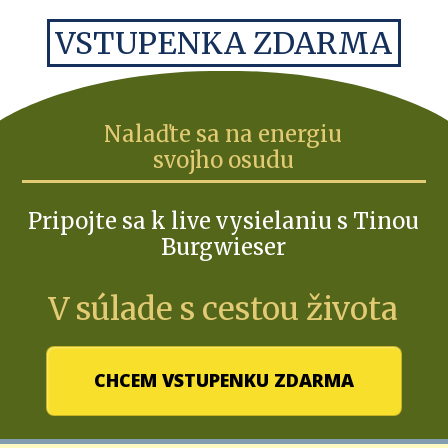
VSTUPENKA ZDARMA
Nalaďte sa na energiu
svojho osudu
Pripojte sa k live vysielaniu s Tinou
Burgwieser
V súlade s cestou života
CHCEM VSTUPENKU ZDARMA