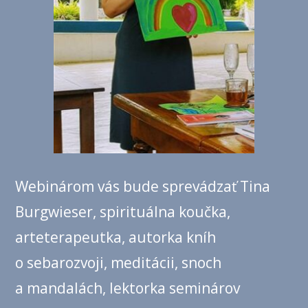
Webinárom vás bude sprevádzať Tina
Burgwieser, spirituálna koučka,
arteterapeutka, autorka kníh
o sebarozvoji, meditácii, snoch
a mandalách, lektorka seminárov