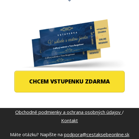
CHCEM VSTUPENKU ZDARMA
Obchodné podmienky a ochrana osobných údajov
/
Kontakt
Máte otázku? Napíšte na
podpora@cestaksebeonline.sk