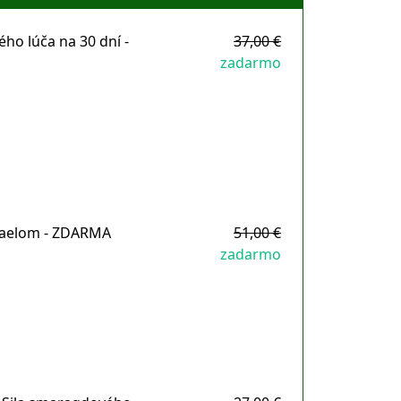
o lúča na 30 dní -
37,00 €
zadarmo
afaelom - ZDARMA
51,00 €
zadarmo