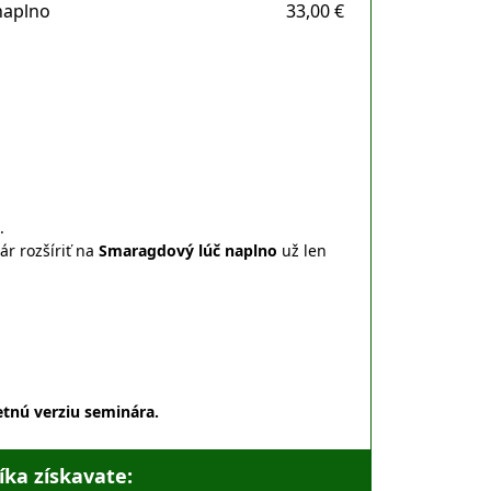
naplno
33,00 €
.
ár rozšíriť na
Smaragdový lúč naplno
už len
letnú verziu seminára.
íka získavate: