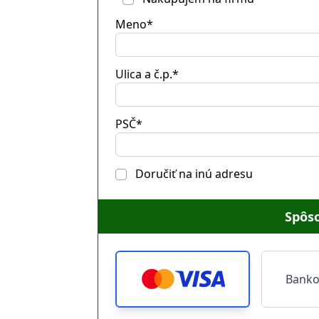
Meno*
Ulica a č.p.*
PSČ*
Doručiť na inú adresu
Spôso
Banko