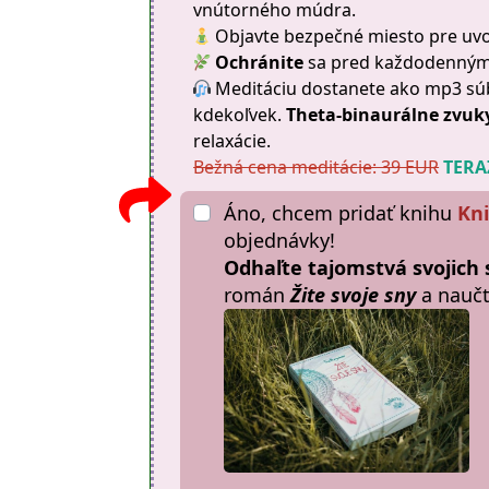
vnútorného múdra.
Objavte bezpečné miesto pre uv
Ochránite
sa pred každodenným 
Meditáciu dostanete ako mp3 súb
kdekoľvek.
Theta-binaurálne zvuk
relaxácie.
Bežná cena meditácie: 39 EUR
TERAZ
Áno, chcem pridať knihu
Kni
objednávky!
Odhaľte tajomstvá svojich
román
Žite svoje sny
a naučt