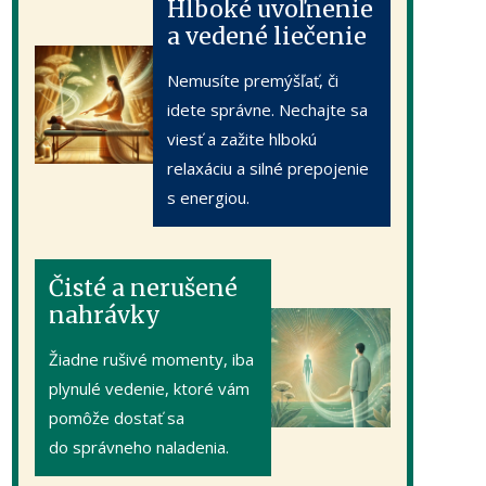
Hlboké uvoľnenie
a vedené liečenie
Nemusíte premýšľať, či
idete správne. Nechajte sa
viesť a zažite hlbokú
relaxáciu a silné prepojenie
s energiou.
Čisté a nerušené
nahrávky
Žiadne rušivé momenty, iba
plynulé vedenie, ktoré vám
pomôže dostať sa
do správneho naladenia.