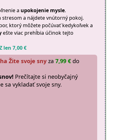
oľnenie a
upokojenie mysle
.
stresom a nájdete vnútorný pokoj.
or, ktorý môžete počúvať kedykoľvek a
y
ešte viac prehĺbia účinok tejto
 len 7,00 €
ha Žite svoje sny
za
7,99 €
do
 snov!
Prečítajte si neobyčajný
e sa vykladať svoje sny.