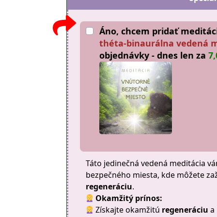
Áno, chcem pridať meditá
théta-binaurálna vedená m
objednávky - dnes len za
7,
Táto jedinečná vedená meditácia v
bezpečného miesta, kde môžete za
regeneráciu
.
Okamžitý prínos:
Získajte okamžitú
regeneráciu
a