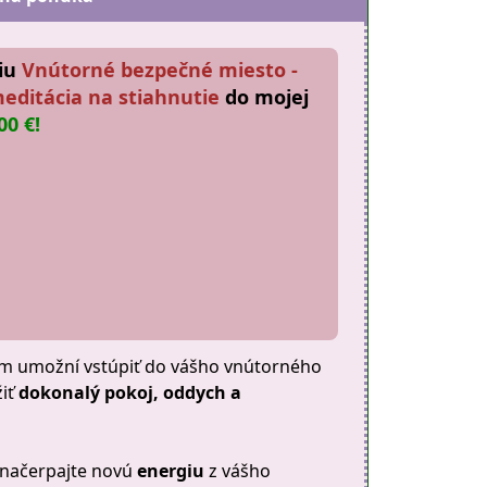
ciu
Vnútorné bezpečné miesto -
editácia na stiahnutie
do mojej
00 €!
ám umožní vstúpiť do vášho vnútorného
žiť
dokonalý pokoj, oddych a
 načerpajte novú
energiu
z vášho