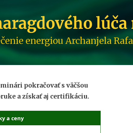
maragdového lúča
ečenie energiou Archanjela Rafa
seminári pokračovať s väčšou
uke a získať aj certifikáciu.
ky a ceny