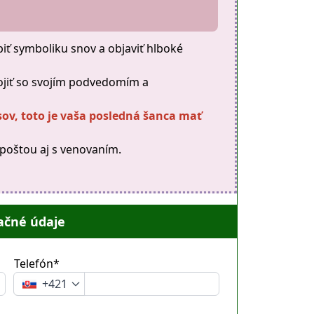
 symboliku snov a objaviť hlboké
ojiť so svojím podvedomím a
sov, toto je vaša posledná šanca mať
 poštou aj s venovaním.
ačné údaje
Telefón*
+421