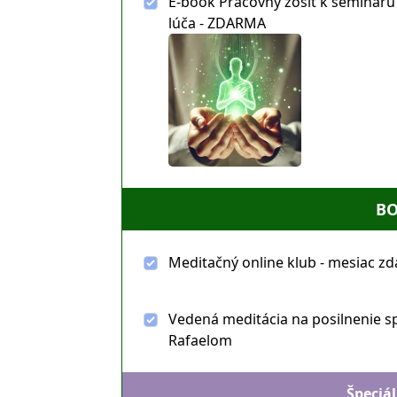
E-book Pracovný zošit k semináru
lúča - ZDARMA
B
Meditačný online klub - mesiac z
Vedená meditácia na posilnenie s
Rafaelom
Špeciá