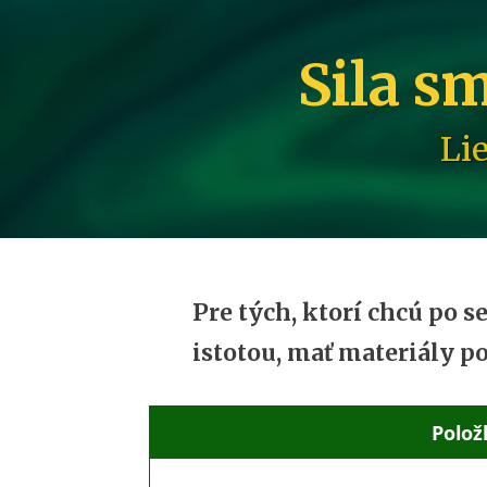
Sila s
Li
Pre tých, ktorí chcú po 
istotou, mať materiály por
Polož