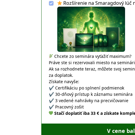
Rozšírenie na Smaragdový lúč 
Chcete zo seminára vyťažiť maximum?
Práve ste si rezervovali miesto na seminári
Ak sa rozhodnete teraz, môžete svoj semin
za doplatok.
Získate navyše:
✔ Certifikáciu po splnení podmienok
✔ 30-dňový prístup k záznamu seminára
✔ 3 vedené nahrávky na precvičovanie
✔ Pracovný zošit
Stačí doplatiť iba 33 € a získate komp
V cene bal