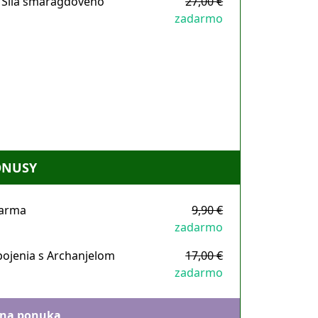
 Sila smaragdového
27,00 €
zadarmo
ONUSY
darma
9,90 €
zadarmo
pojenia s Archanjelom
17,00 €
zadarmo
lna ponuka