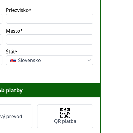
Priezvisko*
Mesto*
Štát*
Slovensko
b platby
vý prevod
QR platba