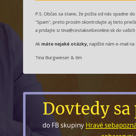
P.S. Občas sa stane, že pošta od nás spadne do 
"Spam", preto prosím skontrolujte aj tieto prieč
a pridajte si tina@cestaksebeonline.sk do vašich
Ak
máte nejaké otázky,
napíšte nám e-mail na
Tina Burgwieser & tím
Dovtedy sa 
do FB skupiny
Hravé sebapozná