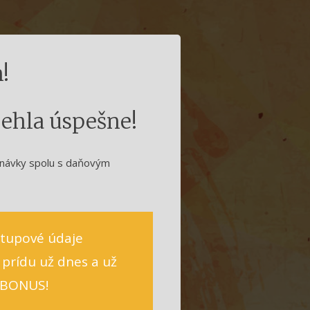
!
ehla úspešne!
dnávky spolu s daňovým
ístupové údaje
prídu už dnes a už
o BONUS!