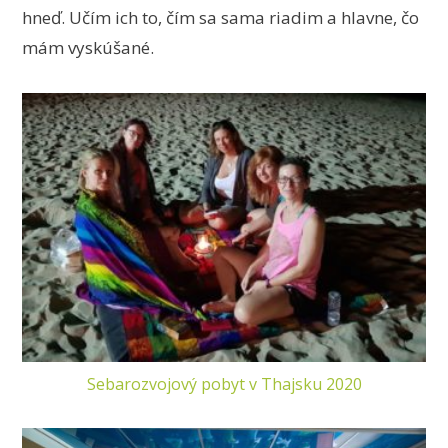
hneď. Učím ich to, čím sa sama riadim a hlavne, čo
mám vyskúšané.
Sebarozvojový pobyt v Thajsku 2020