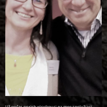
Už počas prvých výcvikov si na mne spolužiaci