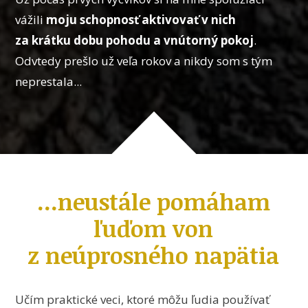
vážili
moju schopnosť aktivovať v nich
za krátku dobu pohodu a vnútorný pokoj
.
Odvtedy prešlo už veľa rokov a nikdy som s tým
neprestala...
...neustále pomáham
ľuďom von
z neúprosného napätia
Učím praktické veci, ktoré môžu ľudia používať