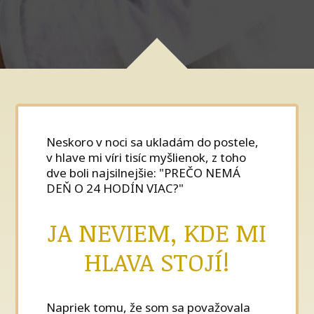
Neskoro v noci sa ukladám do postele,
v hlave mi víri tisíc myšlienok, z toho
dve boli najsilnejšie: "PREČO NEMÁ
DEŇ O 24 HODÍN VIAC?"
JA NEVIEM, KDE MI
HLAVA STOJÍ!
Napriek tomu, že som sa považovala