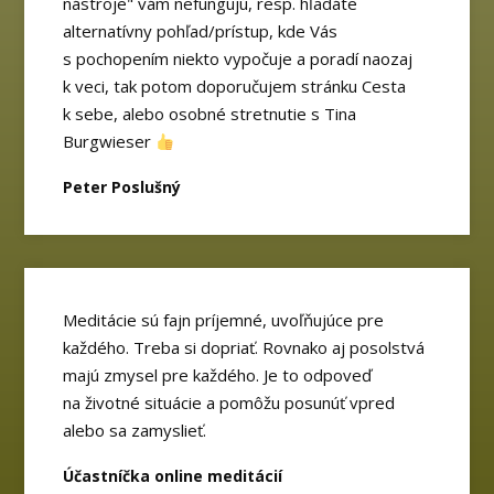
nástroje" vám nefungujú, resp. hľadáte
alternatívny pohľad/prístup, kde Vás
s pochopením niekto vypočuje a poradí naozaj
k veci, tak potom doporučujem stránku Cesta
k sebe, alebo osobné stretnutie s Tina
Burgwieser
Peter Poslušný
Meditácie sú fajn príjemné, uvoľňujúce pre
každého. Treba si dopriať. Rovnako aj posolstvá
majú zmysel pre každého. Je to odpoveď
na životné situácie a pomôžu posunúť vpred
alebo sa zamyslieť.
Účastníčka online meditácií