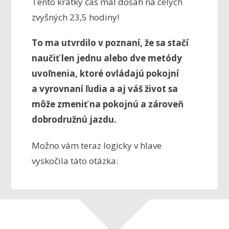
Tento krátky čas mal dosah na celých
zvyšných 23,5 hodiny!
To ma utvrdilo v poznaní, že sa stačí
naučiť len jednu alebo dve metódy
uvoľnenia, ktoré ovládajú pokojní
a vyrovnaní ľudia a aj váš život sa
môže zmeniť na pokojnú a zároveň
dobrodružnú jazdu.
Možno vám teraz logicky v hlave
vyskočila táto otázka: