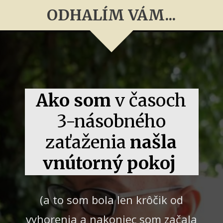
ODHALÍM VÁM...
Ako som
v časoch
3-násobného
zaťaženia
našla
vnútorný pokoj
(a to som bola len krôčik od
vyhorenia a nakoniec som začala