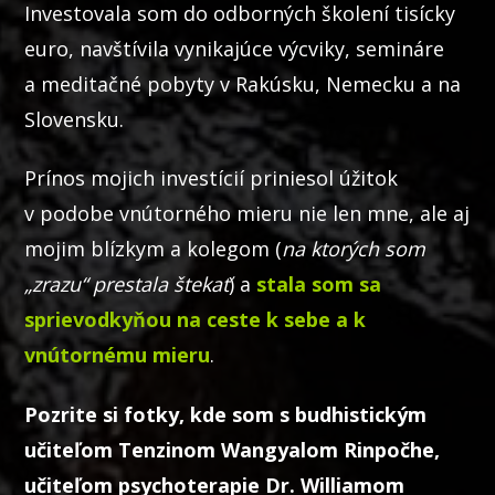
Investovala som do odborných školení tisícky
euro, navštívila vynikajúce výcviky, semináre
a meditačné pobyty v Rakúsku, Nemecku a na
Slovensku.
Prínos mojich investícií priniesol úžitok
v podobe vnútorného mieru nie len mne, ale aj
mojim blízkym a kolegom (
na ktorých som
„zrazu“ prestala štekať
) a
stala som sa
sprievodkyňou na ceste k sebe a k
vnútornému mieru
.
Pozrite si fotky, kde som s budhistickým
učiteľom Tenzinom Wangyalom Rinpočhe,
učiteľom psychoterapie Dr. Williamom