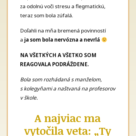
za odolnú voči stresu a flegmatickú,
teraz som bola zúfalá.
Doľahli na mňa bremená povinností
a
ja som bola nervózna a nevrlá
NA VŠETKÝCH A VŠETKO SOM
REAGOVALA PODRÁŽDENE.
Bola som rozhádaná s manželom,
s kolegyňami a naštvaná na profesorov
v škole.
A najviac ma
vytočila veta: „Ty