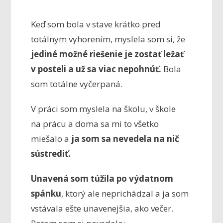
Keď som bola v stave krátko pred
totálnym vyhorením, myslela som si, že
jediné možné riešenie je zostať ležať
v posteli a už sa viac nepohnúť.
Bola
som totálne vyčerpaná.
V práci som myslela na školu, v škole
na prácu a doma sa mi to všetko
miešalo a
ja som sa nevedela na nič
sústrediť.
Unavená som túžila po výdatnom
spánku
, ktorý ale neprichádzal a ja som
vstávala ešte unavenejšia, ako večer.