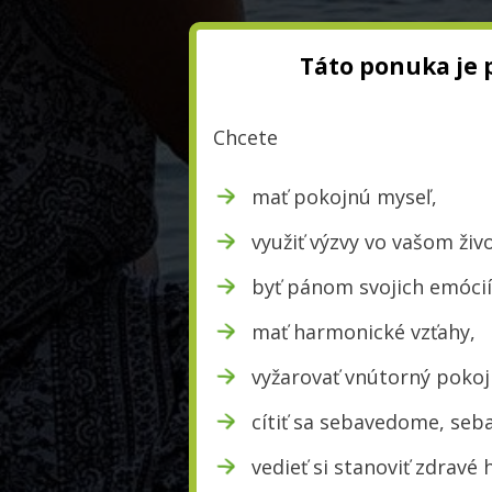
Táto ponuka je 
Chcete
mať pokojnú myseľ,
využiť výzvy vo vašom živ
byť pánom svojich emócií
mať harmonické vzťahy,
vyžarovať vnútorný pokoj 
cítiť sa sebavedome, seba
vedieť si stanoviť zdravé 