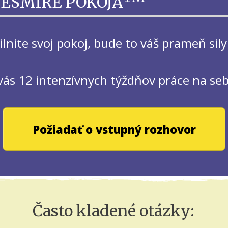
VESMÍRE POKOJA
silnite svoj pokoj, bude to váš prameň sily
vás 12 intenzívnych týždňov práce na seb
Požiadať o vstupný rozhovor
Často kladené otázky: