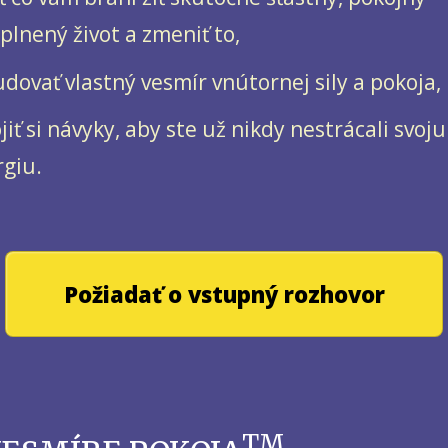
plnený život a zmeniť to,
dovať vlastný vesmír vnútornej sily a pokoja,
jiť si návyky, aby ste už nikdy nestrácali svoju
giu.
Požiadať o vstupný rozhovor
TM