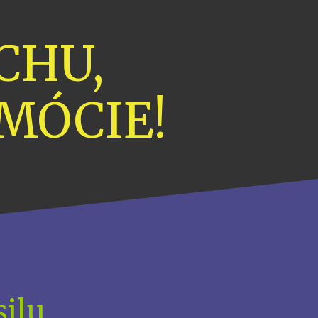
CHU,
MÓCIE!
silu