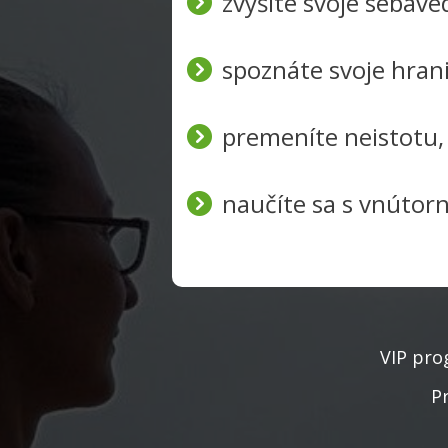
zvýšite svoje sebav
spoznáte svoje hrani
premeníte neistotu,
naučíte sa s vnútor
VIP pr
Pr