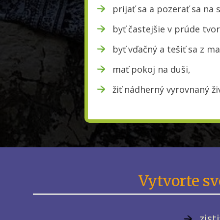
prijať sa a pozerať sa na 
byť častejšie v prúde tvor
byť vďačný a tešiť sa z ma
mať pokoj na duši,
žiť nádherný vyrovnaný ži
Vytvorte sv
zist