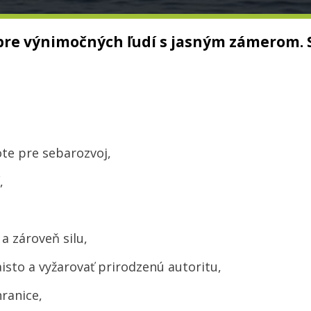
pre výnimočných ľudí s jasným zámerom. S
ote pre sebarozvoj,
,
a zároveň silu,
isto a vyžarovať prirodzenú autoritu,
hranice,