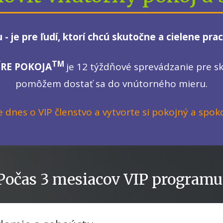
 - je pre ľudí, ktorí chcú skutočne a cielene pra
TM
ÍRE POKOJA
je 12 týždňové sprevádzanie pre sk
pomôžem dostať sa do vnútorného mieru.
 dnes o VIP členstvo a vytvorte si pokojný a spok
Počas 3 mesiacov VIP programu