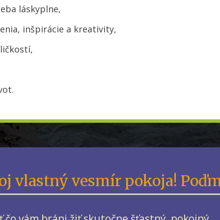
seba láskyplne,
enia, inšpirácie a kreativity,
ličkostí,
vot.
oj vlastný vesmír pokoja! Poďm
iť čo vám bráni žiť skutočne šťastný, pokojný