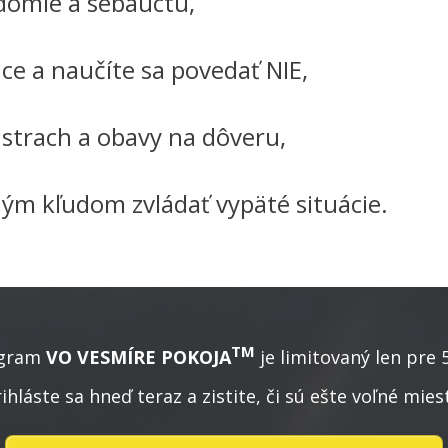
edomie a sebaúctu,
ce a naučíte sa povedať NIE,
 strach a obavy na dôveru,
ným kľudom zvládať vypäté situácie.
TM
ogram
VO VESMÍRE POKOJA
je limitovaný len pre 5-
ihláste sa hneď teraz a zistite, či sú ešte voľné mies