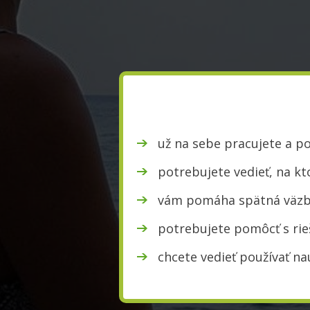
už na sebe pracujete a p
potrebujete vedieť, na k
vám pomáha spätná väzb
potrebujete pomôcť s ri
chcete vedieť používať na