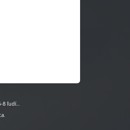
8 ľudí...
ta.