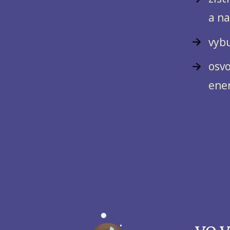
a na
vybu
osvo
ener