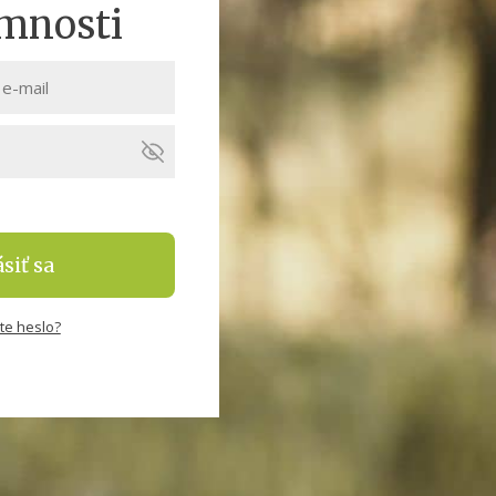
omnosti
siť sa
te heslo?