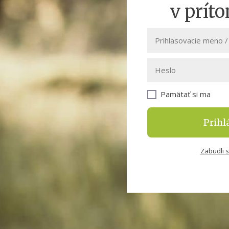
v prít
Pamätať si ma
Prihlá
Zabudli s