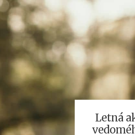
Letná a
vedoméh