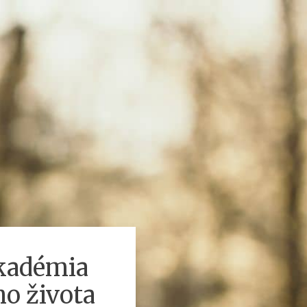
kadémia
o života