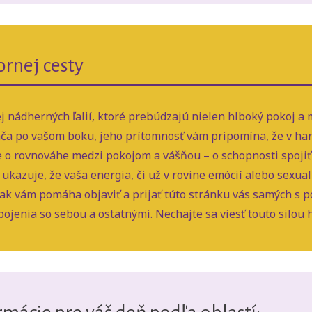
ornej cesty
ej nádherných ľalií, ktoré prebúdzajú nielen hlboký pokoj a 
ča po vašom boku, jeho prítomnosť vám pripomína, že v har
je o rovnováhe medzi pokojom a vášňou – o schopnosti spojiť 
kazuje, že vaša energia, či už v rovine emócií alebo sexual
ak vám pomáha objaviť a prijať túto stránku vás samých s p
ojenia so sebou a ostatnými. Nechajte sa viesť touto silou