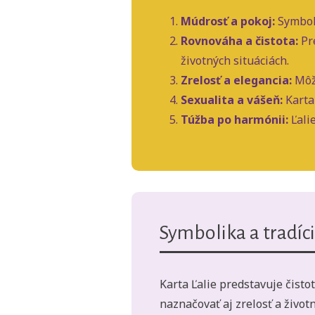
Múdrosť a pokoj:
Symboli
Rovnováha a čistota:
Pre
životných situáciách.
Zrelosť a elegancia:
Môže
Sexualita a vášeň:
Karta 
Túžba po harmónii:
Ľali
Symbolika a tradíci
Karta Ľalie predstavuje čisto
naznačovať aj zrelosť a život