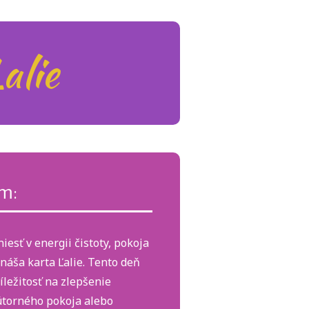
alie
m:
esť v energii čistoty, pokoja
náša karta Ľalie. Tento deň
íležitosť na zlepšenie
útorného pokoja alebo