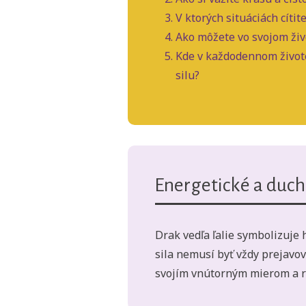
V ktorých situáciách cítit
Ako môžete vo svojom ži
Kde v každodennom živote
silu?
Energetické a duch
Drak vedľa ľalie symbolizuje
sila nemusí byť vždy prejavo
svojím vnútorným mierom a ro