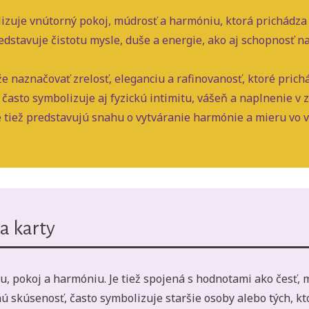
zuje vnútorný pokoj, múdrosť a harmóniu, ktorá prichádza
dstavuje čistotu mysle, duše a energie, ako aj schopnosť 
 naznačovať zrelosť, eleganciu a rafinovanosť, ktoré prich
často symbolizuje aj fyzickú intimitu, vášeň a naplnenie v 
e tiež predstavujú snahu o vytváranie harmónie a mieru vo v
a karty
tu, pokoj a harmóniu. Je tiež spojená s hodnotami ako česť, 
nú skúsenosť, často symbolizuje staršie osoby alebo tých, kt