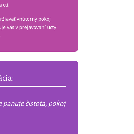
 cti.
žiavať vnútorný pokoj
je vás v prejavovaní úcty
.
cia:
 panuje čistota, pokoj