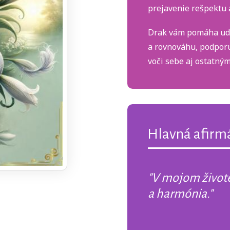
prejavenie rešpektu a
Drak vám pomáha udr
a rovnováhu, podporu
voči sebe aj ostatným
Hlavná afirmá
"V mojom živote
a harmónia."