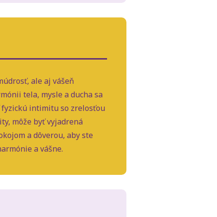
múdrosť, ale aj vášeň
mónii tela, mysle a ducha sa
fyzickú intimitu so zrelosťou
ity, môže byť vyjadrená
okojom a dôverou, aby ste
 harmónie a vášne.