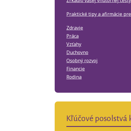
Zrkadlo vašej vnútornej cesty
Praktické tipy a afirmácie pr
Zdravie
Práca
Vzťahy
Duchovno
Osobný rozvoj
Financie
Rodina
Kľúčové posolstvá 