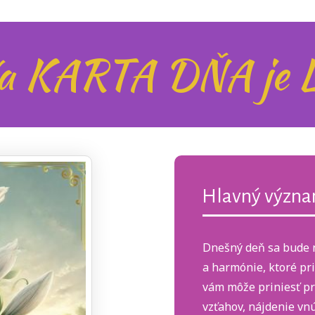
a KARTA DŇA je L
Hlavný význa
Dnešný deň sa bude ni
a harmónie, ktoré pri
vám môže priniesť pr
vzťahov, nájdenie vn