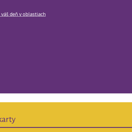
e váš deň v oblastiach
karty