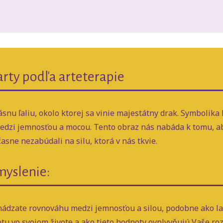
rty podľa arteterapie
nu ľaliu, okolo ktorej sa vinie majestátny drak. Symbolika l
medzi jemnosťou a mocou. Tento obraz nás nabáda k tomu, ab
asne nezabúdali na silu, ktorá v nás tkvie.
myslenie:
hádzate rovnováhu medzi jemnosťou a silou, podobne ako la
totu vo svojom živote a ako tieto hodnoty ovplyvňujú Vaše r