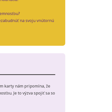
 jemnosťou?
nezabudnúť na svoju vnútornú
am karty nám pripomína, že
ťou. Je to výzva spojiť sa so