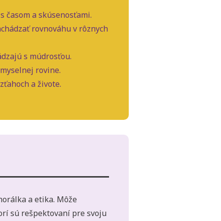
 s časom a skúsenosťami.
nachádzať rovnováhu v rôznych
ádzajú s múdrosťou.
zmyselnej rovine.
zťahoch a živote.
morálka a etika. Môže
orí sú rešpektovaní pre svoju