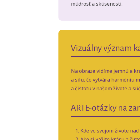
múdrosť a skúsenosti.
Vizuálny význam ka
Na obraze vidíme jemnú a krás
a silu, čo vytvára harmóniu 
a čistotu v našom živote a súč
ARTE-otázky na za
Kde vo svojom živote nac
Ako si vážite krásu a čis