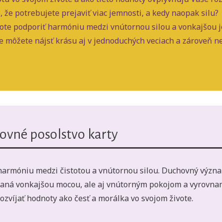
e, že potrebujete prejaviť viac jemnosti, a kedy naopak silu?
vote podporiť harmóniu medzi vnútornou silou a vonkajšou
 môžete nájsť krásu aj v jednoduchých veciach a zároveň 
ovné posolstvo karty
 harmóniu medzi čistotou a vnútornou silou. Duchovný význ
vaná vonkajšou mocou, ale aj vnútorným pokojom a vyrovnanos
zvíjať hodnoty ako česť a morálka vo svojom živote.