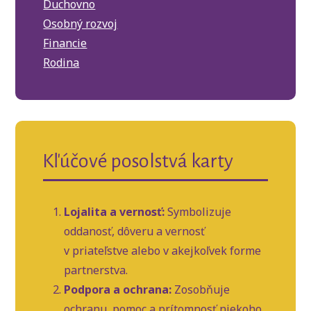
Duchovno
Osobný rozvoj
Financie
Rodina
Kľúčové posolstvá karty
Lojalita a vernosť:
Symbolizuje
oddanosť, dôveru a vernosť
v priateľstve alebo v akejkoľvek forme
partnerstva.
Podpora a ochrana:
Zosobňuje
ochranu, pomoc a prítomnosť niekoho,