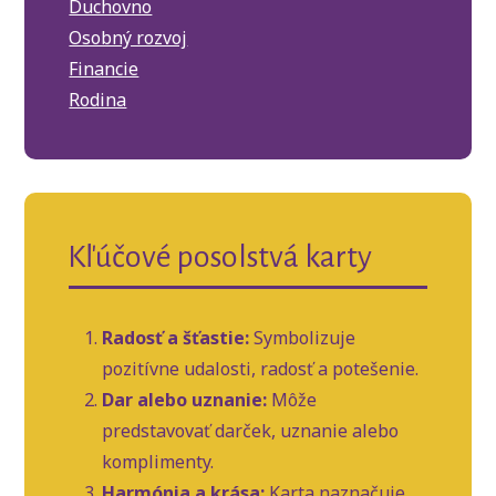
Duchovno
Osobný rozvoj
Financie
Rodina
Kľúčové posolstvá karty
Radosť a šťastie:
Symbolizuje
pozitívne udalosti, radosť a potešenie.
Dar alebo uznanie:
Môže
predstavovať darček, uznanie alebo
komplimenty.
Harmónia a krása:
Karta naznačuje