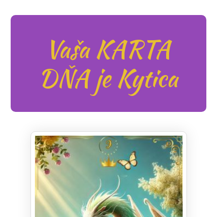
Vaša KARTA
DŇA je Kytica