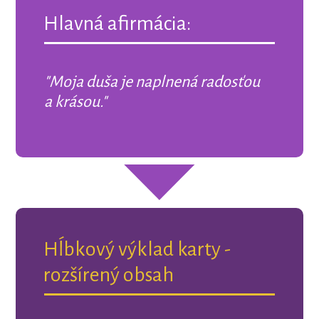
Hlavná afirmácia:
"Moja duša je naplnená radosťou
a krásou."
Hĺbkový výklad karty -
rozšírený obsah