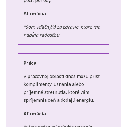
pocit pohody.
Afirmácia
"Som vďačný/á za zdravie, ktoré ma
napĺňa radosťou.
"
Práca
V pracovnej oblasti dnes môžu prísť
komplimenty, uznania alebo
príjemné stretnutia, ktoré vám
spríjemnia deň a dodajú energiu.
Afirmácia
"Moja práca mi prináša uznanie