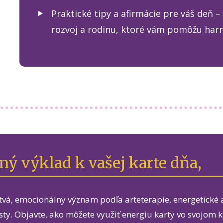
Praktické tipy a afirmácie pre váš deň –
rozvoj a rodinu, ktoré vám pomôžu harm
ený výklad k vašej karte dňa,
stvá, emocionálny význam podľa arteterapie, energetické
esty. Objavte, ako môžete využiť energiu karty vo svojom