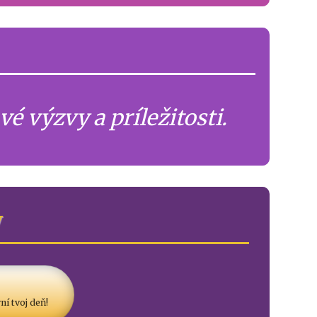
é výzvy a príležitosti.
y
ní tvoj deň!