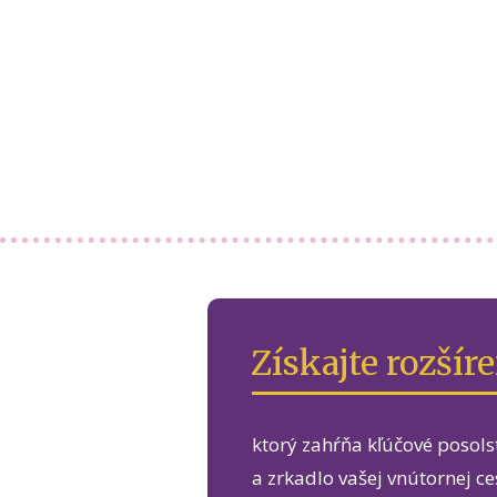
Získajte rozšír
ktorý zahŕňa kľúčové posol
a zrkadlo vašej vnútornej c