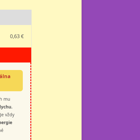
0,63 €
rálna
ch mu
dychu.
 Je vždy
nergie
né