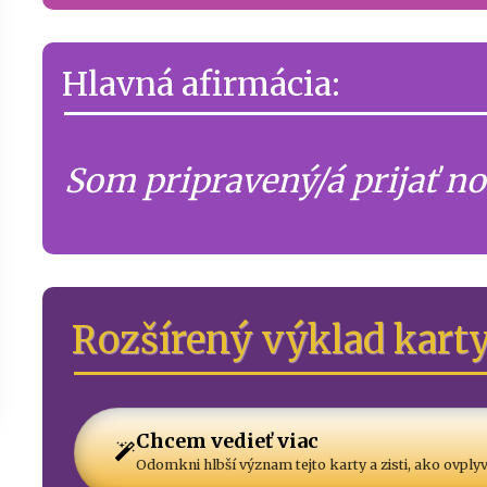
Hlavná afirmácia:
Som pripravený/á prijať nov
Rozšírený výklad kart
Chcem vedieť viac
Odomkni hlbší význam tejto karty a zisti, ako ovplyv