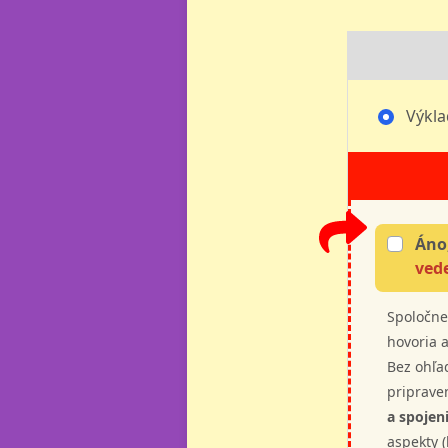
Výkla
Áno
ved
Spoločne
hovoria 
Bez ohľad
priprave
a spoje
aspekty (