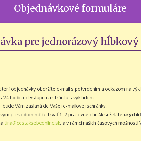
Objednávkové formuláre
ávka pre jednorázový hĺbkový
latení objednávky obdržíte e-mail s potvrdením a odkazom na výkl
s 24 hodín od vstupu na stránku s výkladom.
u, bude Vám zaslaná do Vašej e-mailovej schránky.
ovým prevodom môže trvať 1-2 pracovné dni. Ak si želáte
urýchli
na
tina@cestaksebeonline.sk
, a v rámci našich časových možnost