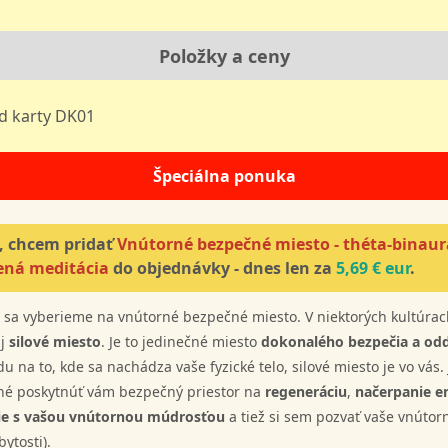
Položky a ceny
d karty DK01
Špeciálna ponuka
, chcem pridať
Vnútorné bezpečné miesto - théta-binau
ená meditácia
do objednávky - dnes len za
5,69 € eur
.
 sa vyberieme na vnútorné bezpečné miesto. V niektorých kultúra
aj
silové miesto
. Je to jedinečné miesto
dokonalého bezpečia a od
u na to, kde sa nachádza vaše fyzické telo, silové miesto je vo vás.
né poskytnúť vám bezpečný priestor na
regeneráciu
,
načerpanie e
nie s vašou vnútornou múdrosťou
a tiež si sem pozvať vaše vnútor
bytosti).