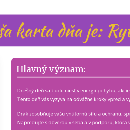
a karta dňa je: Ryt
Hlavný význam:
Dnešný deň sa bude niesť v energii pohybu, akcie a
Tento deň vás vyzýva na odvážne kroky vpred a vyu
Drak zosobňuje vašu vnútornú silu a ochranu, spr
Napredujte s dôverou v seba a v podporu, ktorá