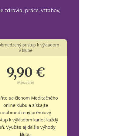
e zdravia, práce, vzťahov,
bmedzený prístup k výkladom
v klube
9,90 €
Mesačne
aňte sa členom Meditačného
online klubu a získajte
neobmedzený prémiový
stup k výkladom kariet každý
ň. Využite aj ďalšie výhody
klubu.