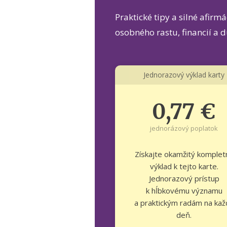
Praktické tipy a silné afirm
osobného rastu, financií a 
Jednorazový výklad karty
0,77 €
jednorázový poplatok
Získajte okamžitý komplet
výklad k tejto karte.
Jednorazový prístup
k hĺbkovému významu
a praktickým radám na kaž
deň.