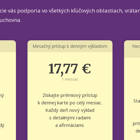
ácie vás podporia vo všetkých kľúčových oblastiach, vrátan
duchovna.
Mesačný prístup k denným výkladom
Neo
17,77 €
1 mesiac
ný
Získajte prémiový prístup
St
k dennej karte po celý mesiac.
Každý deň nový výklad
s detailnými radami
prí
dý
a afirmáciami.
de