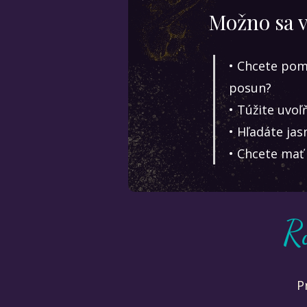
Možno sa v
• Chcete pomá
posun?
• Túžite uvoľ
• Hľadáte ja
• Chcete mať 
R
P