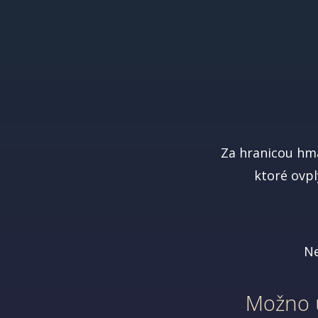
Za hranicou hma
ktoré ovpl
Ne
Možno u