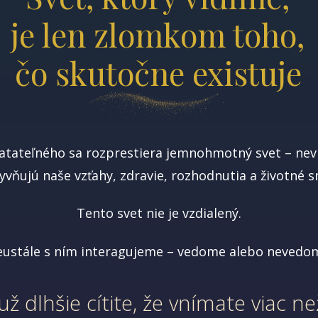
je len zlomkom toho,
čo skutočne existuje
tateľného sa rozprestiera jemnohmotný svet – nevi
yvňujú naše vzťahy, zdravie, rozhodnutia a životné 
Tento svet nie je vzdialený.
ustále s ním interagujeme – vedome alebo nevedo
ž dlhšie cítite,
že vnímate viac než