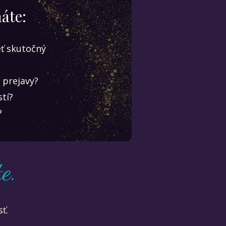
áte:
eť skutočný
 prejavy?
tí?
?
e.
ť.