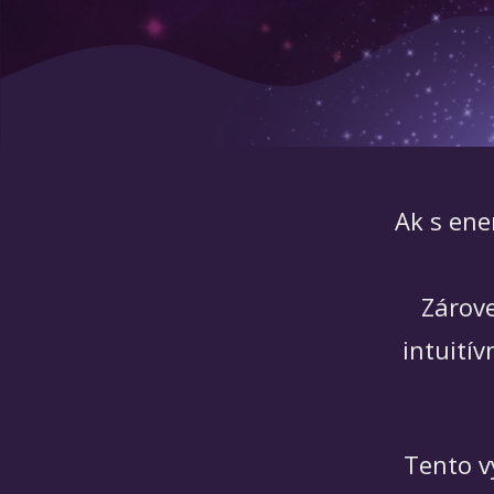
Ak s ene
Zárove
intuití
Tento vý