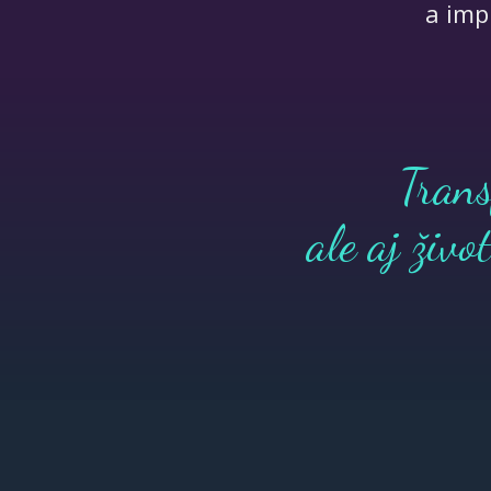
a imp
Trans
ale aj živo