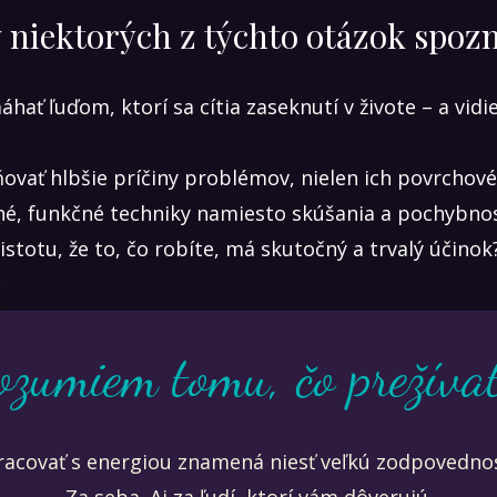
 niektorých z týchto otázok spozn
hať ľuďom, ktorí sa cítia zaseknutí v živote – a vidi
ňovať hlbšie príčiny problémov, nielen ich povrchové
sné, funkčné techniky namiesto skúšania a pochybnos
istotu, že to, čo robíte, má skutočný a trvalý účinok
ozumiem tomu, čo prežívat
racovať s energiou znamená niesť veľkú zodpovednos
Za seba. Aj za ľudí, ktorí vám dôverujú.