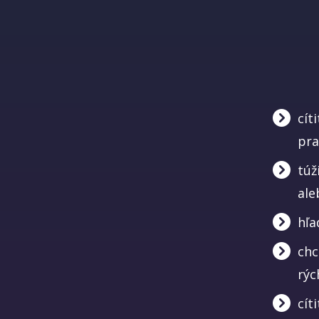
cít
pra
túž
ale
hľa
chc
rýc
cít