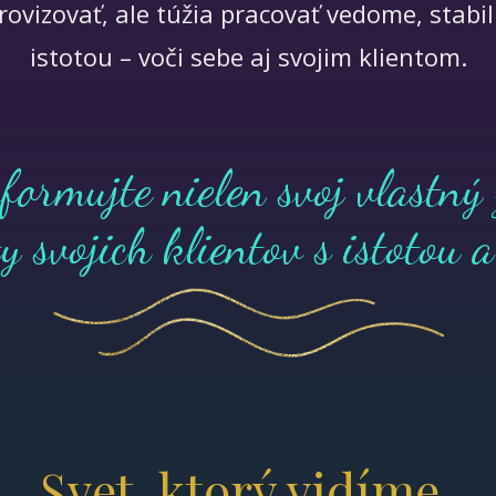
rovizovať, ale túžia pracovať vedome, stabil
istotou – voči sebe aj svojim klientom.
formujte nielen svoj vlastný 
ty svojich klientov s istotou 
Svet, ktorý vidíme,