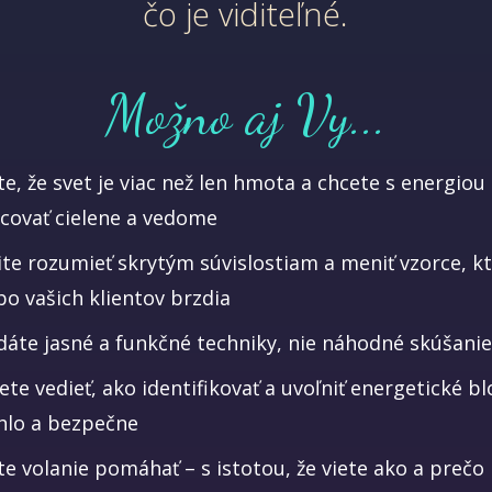
čo je viditeľné.
Možno aj Vy...
ite, že svet je viac než len hmota a chcete s energiou
covať cielene a vedome
ite rozumieť skrytým súvislostiam a meniť vzorce, k
bo vašich klientov brzdia
dáte jasné a funkčné techniky, nie náhodné skúšanie
ete vedieť, ako identifikovať a uvoľniť energetické bl
hlo a bezpečne
ite volanie pomáhať – s istotou, že viete ako a prečo