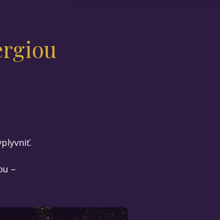
nergiou
.
plyvniť.
ou –