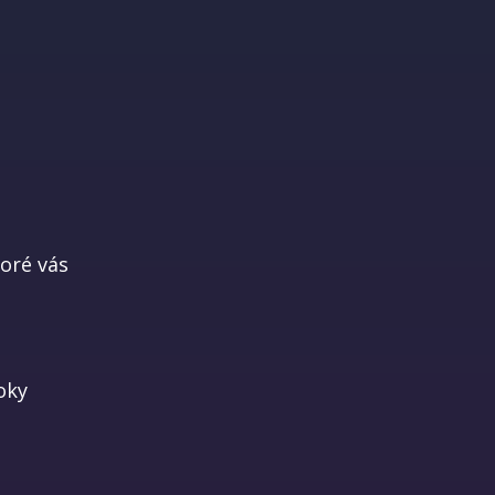
toré vás
oky