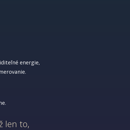
diteľné energie,
smerovanie.
me.
 len to,