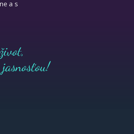
ne a s
život,
a jasnosťou!