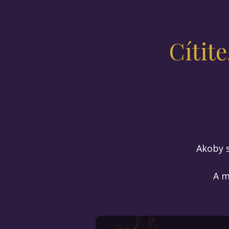
Cítite
Akoby s
A m