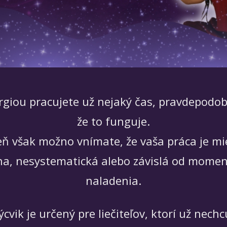
rgiou pracujete už nejaký čas, pravdepodobn
že to funguje.
ň však možno vnímate, že vaša práca je m
vna, nesystematická alebo závislá od mome
naladenia.
cvik je určený pre liečiteľov, ktorí už nech