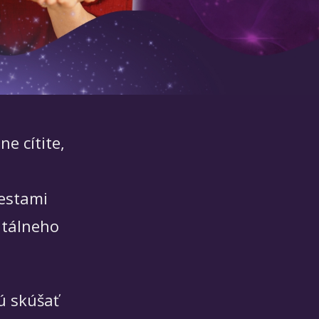
e cítite,
iestami
ntálneho
cú skúšať