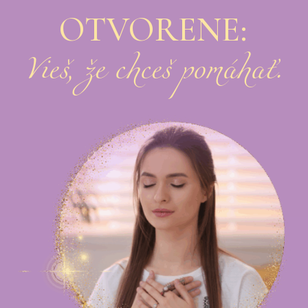
OTVORENE:
Vieš, že chceš pomáhať.