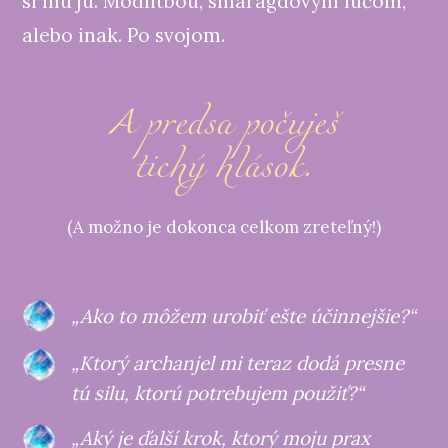
si mu ju. Modlitbou, smaragdovým lúčom,
alebo inak. Po svojom.
A predsa počuješ
tichý hlások.
(A možno je dokonca celkom zreteľný!)
„Ako to môžem urobiť ešte účinnejšie?“
„Ktorý archanjel mi teraz dodá presne
tú silu, ktorú potrebujem použiť?“
„Aký je ďalší krok, ktorý moju prax