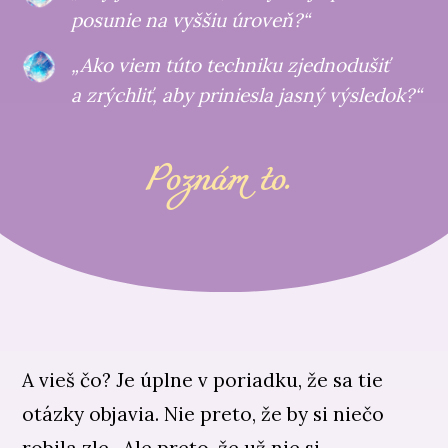
posunie na vyššiu úroveň?“
„Ako viem túto techniku zjednodušiť
a zrýchliť, aby priniesla jasný výsledok?“
Poznám to.
A vieš čo? Je úplne v poriadku, že sa tie
otázky objavia. Nie preto, že by si niečo
robila zle. Ale preto, že už nie si