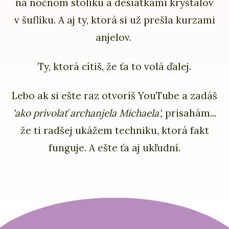
na nočnom stolíku a desiatkami kryštálov
v šuflíku. A aj ty, ktorá si už prešla kurzami
anjelov.
Ty, ktorá cítiš, že ťa to volá ďalej.
Lebo ak si ešte raz otvoríš YouTube a zadáš
'ako privolať archanjela Michaela',
prisahám...
že ti radšej ukážem techniku, ktorá fakt
funguje. A ešte ťa aj ukľudní.