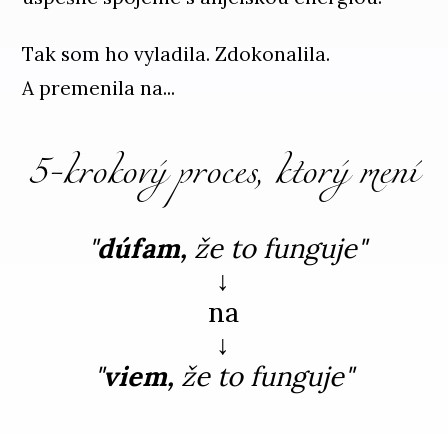
Tak som ho vyladila. Zdokonalila.
A premenila na...
5-krokový proces, ktorý mení
"
dúfam,
že to funguje"
↓
na
↓
"
viem,
že to funguje"