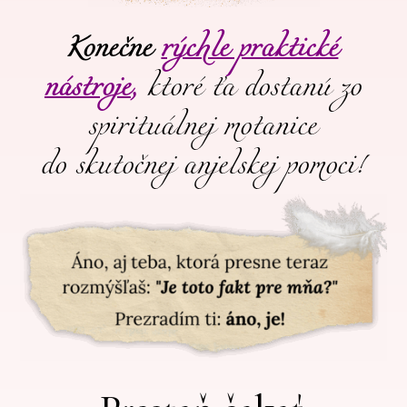
Konečne
rýchle praktické
nástroje
,
ktoré ťa dostanú zo
spirituálnej motanice
do skutočnej anjelskej pomoci!