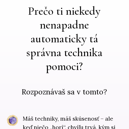
Prečo ti niekedy
nenapadne
automaticky tá
správna technika
pomoci?
Rozpoznávaš sa v tomto?
Máš techniky, máš skúsenosť – ale
keď niečo „horí“, chvíľu trvá, kým si