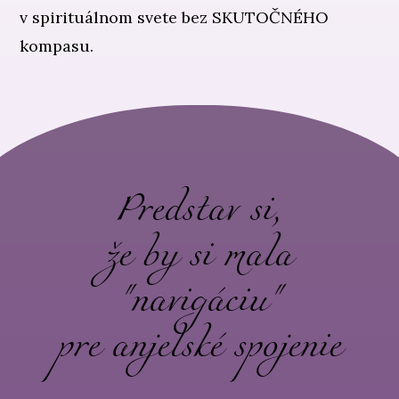
v spirituálnom svete bez SKUTOČNÉHO
kompasu.
Predstav si,
že by si mala
"navigáciu"
pre anjelské spojenie