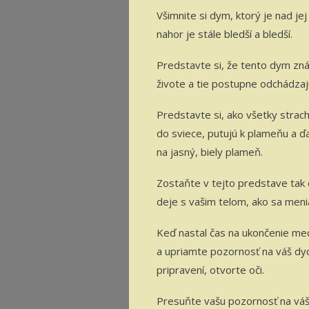
Všimnite si dym, ktorý je nad 
nahor je stále bledší a bledší.
Predstavte si, že tento dym zná
živote a tie postupne odchádzaj
Predstavte si, ako všetky strac
do sviece, putujú k plameňu a ď
na jasný, biely plameň.
Zostaňte v tejto predstave tak 
deje s vašim telom, ako sa meni
Keď nastal čas na ukončenie med
a upriamte pozornosť na váš dyc
pripravení, otvorte oči.
Presuňte vašu pozornosť na váš 