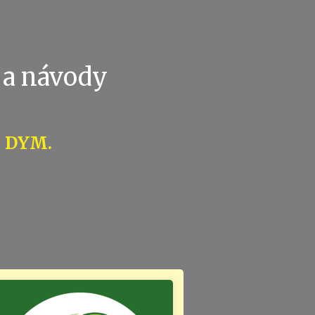
 a návody
: DYM.