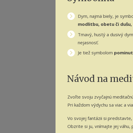
Dym, najmä biely, je symbo
modlitbu, obetu či dušu,
Tmavý, hustý a dusivý dym 
nejasnosť.
Je tiež symbolom
pominut
Návod na medi
Zvoľte svoju zvyčajnú meditačnú 
Pri každom výdychu sa viac a via
Vo svojej fantázii si predstavte,
Obzrite si ju, vnímajte jej váhu,