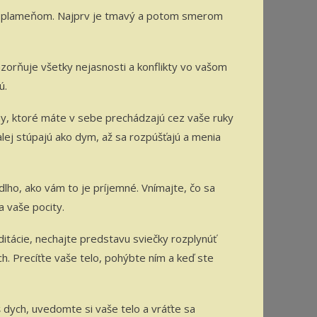
jej plameňom. Najprv je tmavý a potom smerom
zorňuje všetky nejasnosti a konflikty vo vašom
ú.
hy, ktoré máte v sebe prechádzajú cez vaše ruky
alej stúpajú ako dym, až sa rozpúšťajú a menia
dlho, ako vám to je príjemné. Vnímajte, čo sa
a vaše pocity.
itácie, nechajte predstavu sviečky rozplynúť
h. Precíťte vaše telo, pohýbte ním a keď ste
dych, uvedomte si vaše telo a vráťte sa