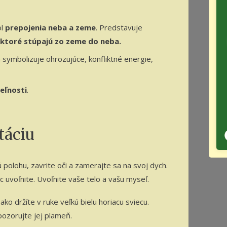
l
prepojenia neba a zeme
. Predstavuje
 ktoré stúpajú zo zeme do neba.
symbolizuje ohrozujúce, konfliktné energie,
eľnosti
.
táciu
polohu, zavrite oči a zamerajte sa na svoj dych.
c uvoľnite. Uvoľnite vaše telo a vašu myseľ.
 ako držíte v ruke veľkú bielu horiacu sviecu.
 pozorujte jej plameň.