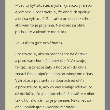
Môžu to byť situácie, myšlienky, názory, alebo
aj emócie. Predstavte si, že oheň ich spaľuje
a oni sa vytrácajú. Zostaňte pri ohni tak dlho,
ako vám to je príjemné. Nakoniec sa ohňu
poďakujte a ukončite meditáciu.
2b - Očista (pre odvážnych)
Prestavte si, ako sa nachádzate na čistinke
a pred vami horí nádherný oheň. Vo svojej
fantázii si zvlečte šaty a hoďte ich do ohňa.
Nastal čas vstúpiť do neho so zámerom očisty.
Vykročte a postavte sa doprostred ohňa
a predstavte si, ako vo vás spaľuje všetko, čo
už doslúžilo, čo je nepotrebné. Zostaňte v ohni
tak dlho, ako vám to je príjemné. Nakoniec sa
ohňu poďakujte a ukončite meditáciu.