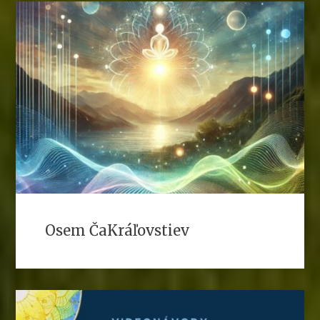
Osem ČaKráľovstiev