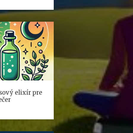
sový elixír pre
ečer