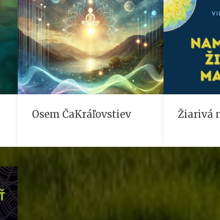
Osem ČaKráľovstiev
Žiarivá