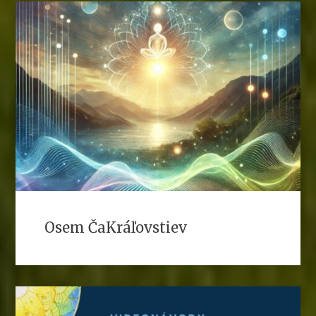
Osem ČaKráľovstiev