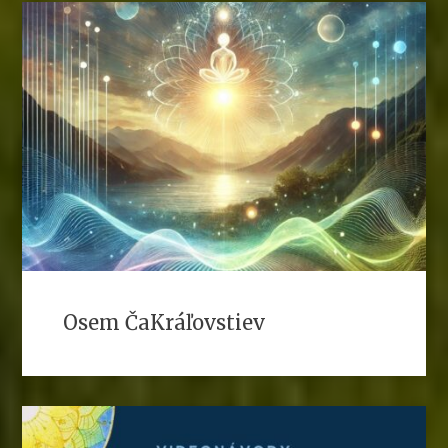
Osem ČaKráľovstiev