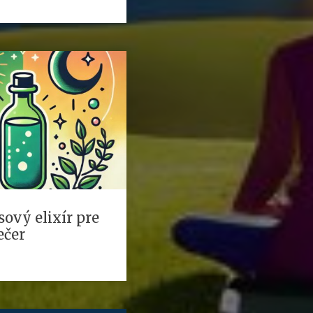
sový elixír pre
ečer