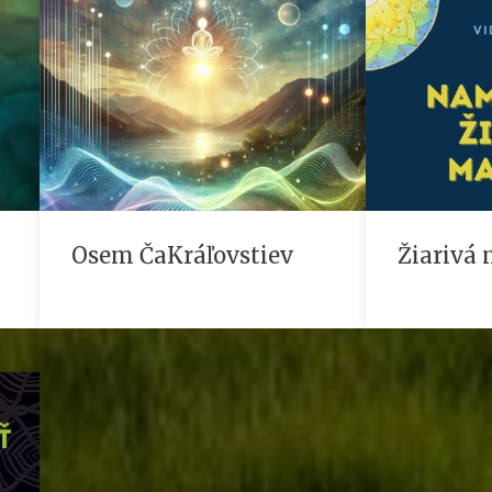
Osem ČaKráľovstiev
Žiarivá