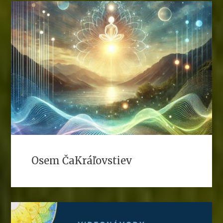
Osem ČaKráľovstiev