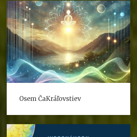
Osem ČaKráľovstiev