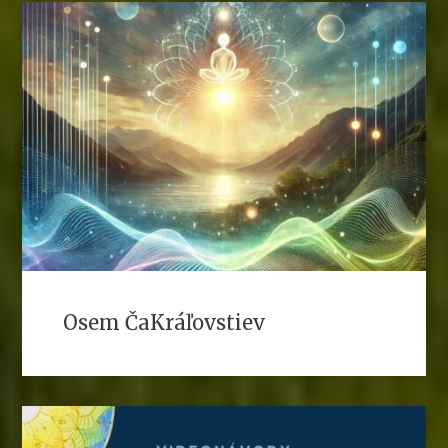
Osem ČaKráľovstiev