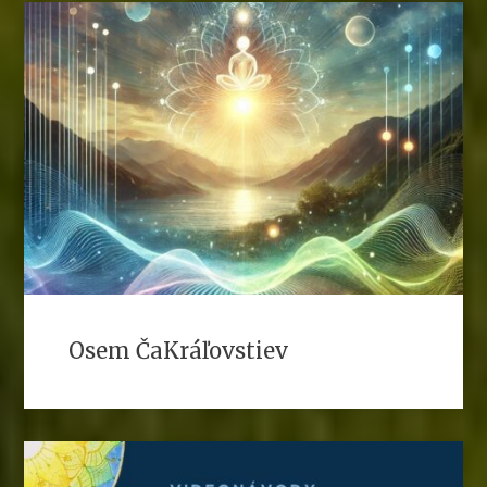
Osem ČaKráľovstiev