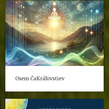
Osem ČaKráľovstiev