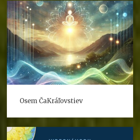
Osem ČaKráľovstiev