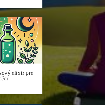
sový elixír pre
ečer