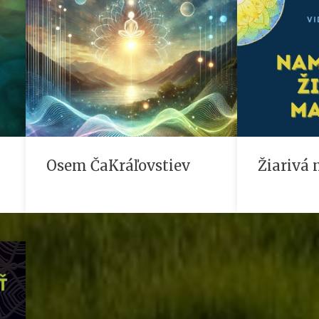
Osem ČaKráľovstiev
Žiarivá