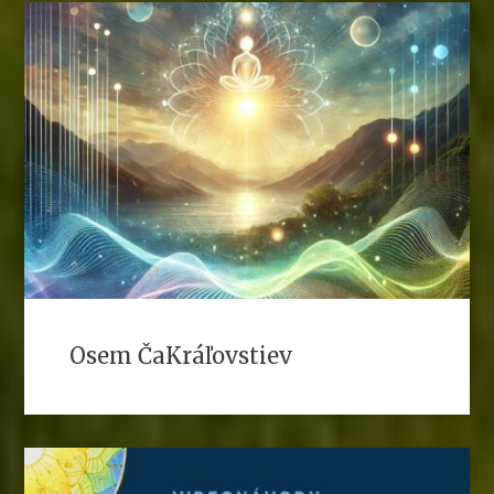
Osem ČaKráľovstiev