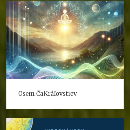
Osem ČaKráľovstiev